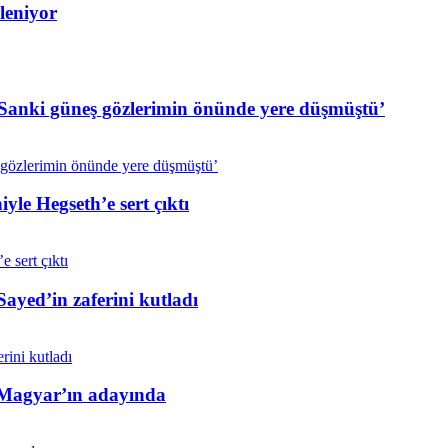
leniyor
 ‘Sanki güneş gözlerimin önünde yere düşmüştü’
e Hegseth’e sert çıktı
yed’in zaferini kutladı
 Magyar’ın adayında