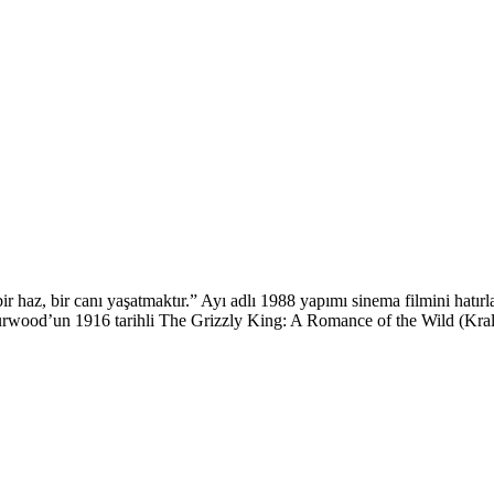
haz, bir canı yaşatmaktır.” Ayı adlı 1988 yapımı sinema filmini hatır
r Curwood’un 1916 tarihli The Grizzly King: A Romance of the Wild (K