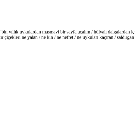
n yıllık uykulardan masmavi bir sayfa açalım / hülyalı dalgalardan iç 
 çiçekleri ne yalan / ne kin / ne nefret / ne uykuları kaçıran / saldırga