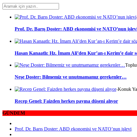
Prof. Dr. Barış Doster: ABD ekonomisi ve NATO’nun işlev
Hasan Kanaatlı: Hz. İmam Ali’den Kur’an-ı Kerim’e dair s
Topl
Neşe Doster: Bilmemiz ve unutmamamız gerekenler…
-Konuk Ya
Recep Genel: Faizden herkes payına düşeni alıyor
GÜNDEM
Prof. Dr. Barış Doster: ABD ekonomisi ve NATO’nun işlevi