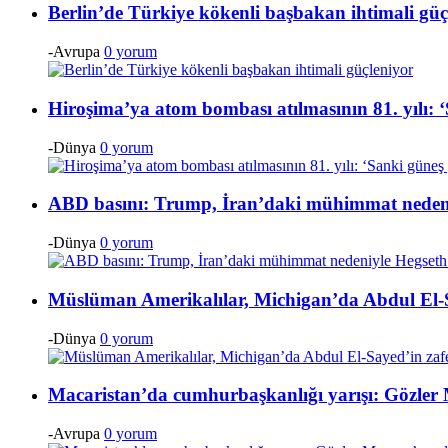
Berlin’de Türkiye kökenli başbakan ihtimali güç
-Avrupa
0 yorum
Hiroşima’ya atom bombası atılmasının 81. yılı:
-Dünya
0 yorum
ABD basını: Trump, İran’daki mühimmat nedeniyl
-Dünya
0 yorum
Müslüman Amerikalılar, Michigan’da Abdul El-Sa
-Dünya
0 yorum
Macaristan’da cumhurbaşkanlığı yarışı: Gözler
-Avrupa
0 yorum