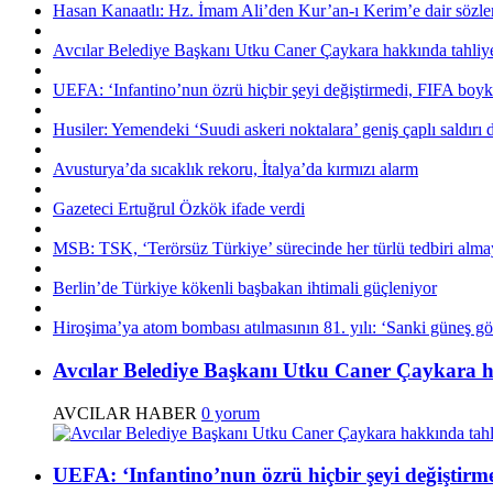
Hasan Kanaatlı: Hz. İmam Ali’den Kur’an-ı Kerim’e dair sözle
Avcılar Belediye Başkanı Utku Caner Çaykara hakkında tahliye 
UEFA: ‘Infantino’nun özrü hiçbir şeyi değiştirmedi, FIFA boyk
Husiler: Yemendeki ‘Suudi askeri noktalara’ geniş çaplı saldırı
Avusturya’da sıcaklık rekoru, İtalya’da kırmızı alarm
Gazeteci Ertuğrul Özkök ifade verdi
MSB: TSK, ‘Terörsüz Türkiye’ sürecinde her türlü tedbiri al
Berlin’de Türkiye kökenli başbakan ihtimali güçleniyor
Hiroşima’ya atom bombası atılmasının 81. yılı: ‘Sanki güneş g
Avcılar Belediye Başkanı Utku Caner Çaykara ha
AVCILAR HABER
0 yorum
UEFA: ‘Infantino’nun özrü hiçbir şeyi değiştirm