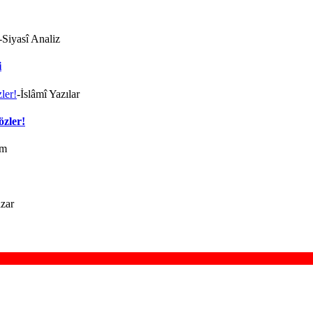
-Siyasî Analiz
i
-İslâmî Yazılar
özler!
um
zar