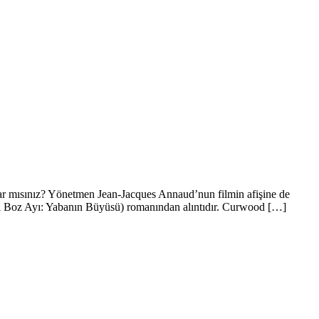
lar mısınız? Yönetmen Jean-Jacques Annaud’nun filmin afişine de
ral Boz Ayı: Yabanın Büyüsü) romanından alıntıdır. Curwood […]