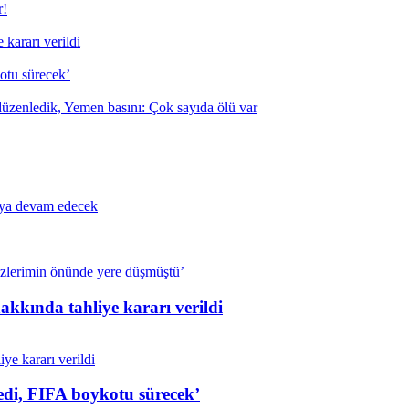
r!
kararı verildi
otu sürecek’
 düzenledik, Yemen basını: Çok sayıda ölü var
maya devam edecek
özlerimin önünde yere düşmüştü’
kkında tahliye kararı verildi
edi, FIFA boykotu sürecek’