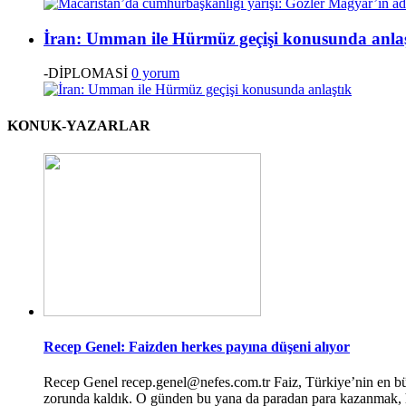
İran: Umman ile Hürmüz geçişi konusunda anla
-DİPLOMASİ
0 yorum
KONUK-YAZARLAR
Recep Genel: Faizden herkes payına düşeni alıyor
Recep Genel recep.genel@nefes.com.tr Faiz, Türkiye’nin en büyü
zorunda kaldık. O günden bu yana da paradan para kazanmak, her