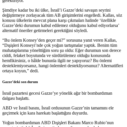
gerektiriyor.
Şimdiye kadar bu iki ülke, İsrail’i Gazze’deki savaşın seyrini
değiştirmeye zorlayacak tüm AB girişimlerini engelledi. Kallas, söz
konusu ülkelerin mevcut plana karşı çıkmaları halinde ‘özellikle
Gazze’deki durumun kabul edilemez olduğunu kabul ediyorlarsa’
alternatif öneriler getirmeleri gerektiğini söyledi.
“Bu önlem Konsey’den geçer mi?” sorusuna yanıt veren Kallas,
“Dışişleri Konseyi’nde çok yoğun tartışmalar yaptık. Benim tüm
muhataplarıma yönelttiğim soru şu oldu: Eğer durumun son derece
ciddi, felaket boyutunda ve sürdürülemez olduğu konusunda
hemfikirsiniz, o hâlde bununla ilgili ne yapıyoruz? Bu önlemi
desteklemiyorsanız, hangi önlemleri destekliyorsunuz? Alternatifleri
ortaya koyun,” dedi.
Gazze’deki son durum
İsrail pazartesi gecesi Gazze’ye yönelik ağır bir bombardıman
dalgası başlattı.
ABD ve İsrail basını, İsrail ordusunun Gazze’nin tamamını ele
geçirmek için kara harekatı başlattığını duyurdu.
Yoğun bombardıman ABD Dışişleri Bakanı Marco Rubio’nun