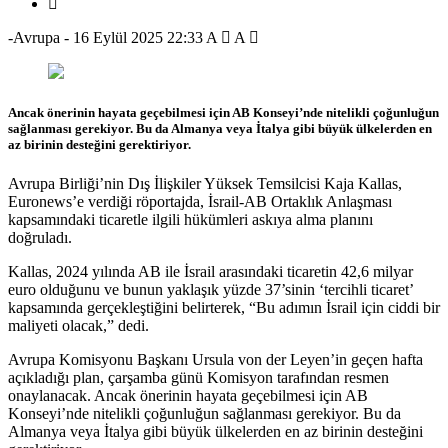
-Avrupa
-
16 Eylül 2025 22:33
A
A
Ancak önerinin hayata geçebilmesi için AB Konseyi’nde nitelikli çoğunluğun
sağlanması gerekiyor. Bu da Almanya veya İtalya gibi büyük ülkelerden en
az birinin desteğini gerektiriyor.
Avrupa Birliği’nin Dış İlişkiler Yüksek Temsilcisi Kaja Kallas,
Euronews’e verdiği röportajda, İsrail-AB Ortaklık Anlaşması
kapsamındaki ticaretle ilgili hükümleri askıya alma planını
doğruladı.
Kallas, 2024 yılında AB ile İsrail arasındaki ticaretin 42,6 milyar
euro olduğunu ve bunun yaklaşık yüzde 37’sinin ‘tercihli ticaret’
kapsamında gerçekleştiğini belirterek, “Bu adımın İsrail için ciddi bir
maliyeti olacak,” dedi.
Avrupa Komisyonu Başkanı Ursula von der Leyen’in geçen hafta
açıkladığı plan, çarşamba günü Komisyon tarafından resmen
onaylanacak. Ancak önerinin hayata geçebilmesi için AB
Konseyi’nde nitelikli çoğunluğun sağlanması gerekiyor. Bu da
Almanya veya İtalya gibi büyük ülkelerden en az birinin desteğini