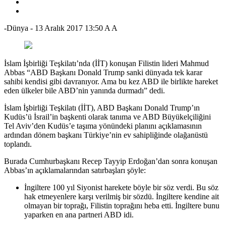
-Dünya
-
13 Aralık 2017 13:50
A
A
İslam İşbirliği Teşkilatı’nda (İİT) konuşan Filistin lideri Mahmud
Abbas “ABD Başkanı Donald Trump sanki dünyada tek karar
sahibi kendisi gibi davranıyor. Ama bu kez ABD ile birlikte hareket
eden ülkeler bile ABD’nin yanında durmadı” dedi.
İslam İşbirliği Teşkilatı (İİT), ABD Başkanı Donald Trump’ın
Kudüs’ü İsrail’in başkenti olarak tanıma ve ABD Büyükelçiliğini
Tel Aviv’den Kudüs’e taşıma yönündeki planını açıklamasının
ardından dönem başkanı Türkiye’nin ev sahipliğinde olağanüstü
toplandı.
Burada Cumhurbaşkanı Recep Tayyip Erdoğan’dan sonra konuşan
Abbas’ın açıklamalarından satırbaşları şöyle:
İngiltere 100 yıl Siyonist harekete böyle bir söz verdi. Bu söz
hak etmeyenlere karşı verilmiş bir sözdü. İngiltere kendine ait
olmayan bir toprağı, Filistin toprağını heba etti. İngiltere bunu
yaparken en ana partneri ABD idi.