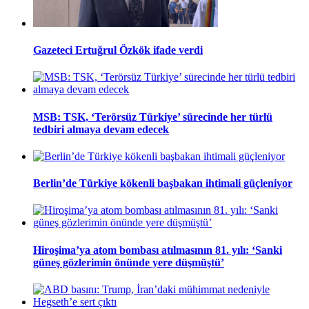
Gazeteci Ertuğrul Özkök ifade verdi
MSB: TSK, ‘Terörsüz Türkiye’ sürecinde her türlü
tedbiri almaya devam edecek
Berlin’de Türkiye kökenli başbakan ihtimali güçleniyor
Hiroşima’ya atom bombası atılmasının 81. yılı: ‘Sanki
güneş gözlerimin önünde yere düşmüştü’