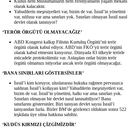
Kudüs hem Müslümanların hem Hristiyanların yaşam mekanı
olarak kalacaktır.
Yahudilerin meşruiyetleri var, bizim de var. İsrail’in yönetimi
var, nüfusu var ama sınırları yok. Sınırları olmayan İsrail nasıl
devlet olarak tanınıyor?
‘TERÖR ÖRGÜTÜ OLMAYACAĞIZ’
ABD Kongresi kalkıp Filistin Kurtuluş Örgütü’nü terör
örgütü olarak kabul ediyor. ABD’nin FKÖ’yü terör örgütü
olarak kabul etmesini kınıyoruz. Dünyada 83 ülkeyle terörle
mücadele protokolümüz var. Anlaşılan onlar bizim terör
örgütü olmamızı istiyorlar ancak terör örgütü olmayacağız.
‘BANA SINIRLARI GÖSTERSİNLER’
İsrail’i kim koruyor, uluslararası hukuka rağmen pervasızca
saldıran İsrail’i kollayan kim? Yahudilerin meşruiyetleri var,
bizim de var. İsrail’in yönetimi, halkı var ama sınırları yok.
Sınırları olmayan bir devlet nasıl tanınabiliyor? Bana
sınırlarını göstersinler. Bizi tanıyan devlet sayısı İsrail’i
tanıyandan fazla. Bizler BM’de gözlemci olduktan sonra 522
teşkilata üye olma hakkına sahibiz.
‘KUDÜS KIRMIZI ÇİZGİMİZDİR’