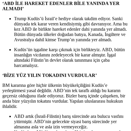
‘ABD İLE HAREKET EDENLER BİLE YANINDA YER
ALMADI’
Trump Kudüs’ü İsrail’e hediye olarak takdim ediyor. Sanki
dünyada tek karar veren kendisiymiş gibi davranıyor. Ama bu
kez ABD ile birlikte hareket edenler dahi yanında yer almadı.
Bütün dünyada ülkeler doğudan batıya, Kanada, İngiltere ve
Avustralya dahil kimse Trump’ın yanında yer almadı.
Kudüs’ün işgaline karşı çıkmak için birlikteyiz. ABD, bütün
insanlığın vicdanını zedeleyecek bir karar almıştır. İşgal
altındaki Filistin’in devlet olarak tanınması için çaba
harcamalıyız.
‘BİZE YÜZ YILIN TOKADINI VURDULAR’
BM kararına göre hiçbir ülkenin büyükelçiliğini Kudüs’e
yerleştirmesi yasal değildir. ABD’nin tek taraflı aldığı bu kararın
geçersiz olduğunu ifade ediyoruz. Bizler barış içinde çalışırken, bir
anda bize yüzyılın tokatını vurdular. Yapılan uluslararası hukukun
ihlalidir.
ABD artık (İsrail-Filistin) barış sürecinde ara bulucu vasfını
yitirmiştir. ABD’nin gelecekte siyasi barış sürecinde yer
almasına asla ve asla izin vermeyeceğiz.