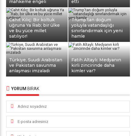
mahkeme engeli
etti
Cahit Kılıç: Bir koltuk
Trump’tan doğum
uğruna Ya Rab; bir ülke
yoluyla vatandaşlığı
ve bu yüce millet
sınırlandırmak için yeni
satılıyor!
hamle
Türkiye, Suudi Arabistan
Fatih Altaylı: Medyanın
ve Pakistan savunma
kirli zincirinde daha
anlaşması imzaladı
kimler var?
YORUM
BIRAK