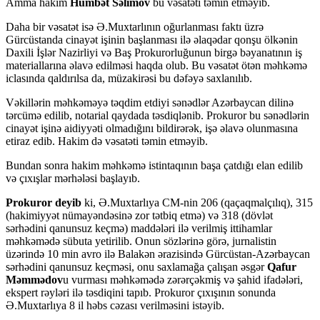
Amma hakim
Hümbət Səlimov
bu vəsatəti təmin etməyib.
Daha bir vəsatət isə Ə.Muxtarlının oğurlanması faktı üzrə
Gürcüstanda cinayət işinin başlanması ilə əlaqədar qonşu ölkənin
Daxili İşlər Nazirliyi və Baş Prokurorluğunun birgə bəyanatının iş
materiallarına əlavə edilməsi haqda olub. Bu vəsatət ötən məhkəmə
iclasında qaldırılsa da, müzakirəsi bu dəfəyə saxlanılıb.
Vəkillərin məhkəməyə təqdim etdiyi sənədlər Azərbaycan dilinə
tərcümə edilib, notarial qaydada təsdiqlənib. Prokuror bu sənədlərin
cinayət işinə aidiyyəti olmadığını bildirərək, işə əlavə olunmasına
etiraz edib. Hakim də vəsatəti təmin etməyib.
Bundan sonra hakim məhkəmə istintaqının başa çatdığı elan edilib
və çıxışlar mərhələsi başlayıb.
Prokuror deyib
ki, Ə.Muxtarlıya CM-nin 206 (qaçaqmalçılıq), 315
(hakimiyyət nümayəndəsinə zor tətbiq etmə) və 318 (dövlət
sərhədini qanunsuz keçmə) maddələri ilə verilmiş ittihamlar
məhkəmədə sübuta yetirilib. Onun sözlərinə görə, jurnalistin
üzərində 10 min avro ilə Balakən ərazisində Gürcüstan-Azərbaycan
sərhədini qanunsuz keçməsi, onu saxlamağa çalışan əsgər
Qafur
Məmmədov
u vurması məhkəmədə zərərçəkmiş və şahid ifadələri,
ekspert rəyləri ilə təsdiqini tapıb. Prokuror çıxışının sonunda
Ə.Muxtarlıya 8 il həbs cəzası verilməsini istəyib.