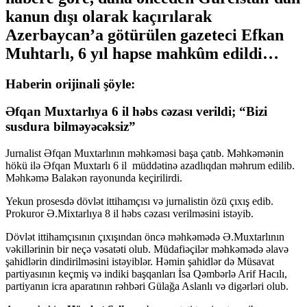
kanun dışı olarak kaçırılarak
Azerbaycan’a götürülen gazeteci Efkan
Muhtarlı, 6 yıl hapse mahkûm edildi…
Haberin orijinali şöyle:
Əfqan Muxtarlıya 6 il həbs cəzası verildi; “Bizi
susdura bilmәyәcәksiz”
Jurnalist Әfqan Muxtarlının mәhkәmәsi başa çatıb. Məhkəmənin
hökü ilə Əfqan Muxtarlı 6 il müddətinə azadlıqdan məhrum edilib.
Mәhkәmә Balakәn rayonunda keçirilirdi.
Yekun prosesdә dövlәt ittihamçısı vә jurnalistin özü çıxış edib.
Prokuror Ә.Mixtarlıya 8 il hәbs cәzası verilmәsini istәyib.
Dövlət ittihamçısının çıxışından öncə məhkəmədə Ə.Muxtarlının
vəkillərinin bir neçə vəsatəti olub. Müdafiəçilər məhkəmədə əlavə
şahidlərin dindirilməsini istəyiblər. Həmin şahidlər də Müsavat
partiyasının keçmiş və indiki başqanları İsa Qəmbərlə Arif Hacılı,
partiyanın icra aparatının rəhbəri Gülağa Aslanlı və digərləri olub.