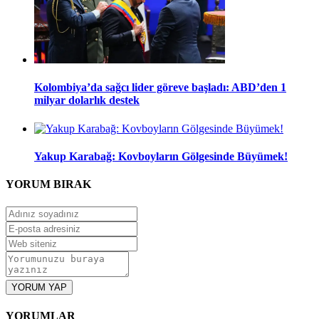
Kolombiya’da sağcı lider göreve başladı: ABD’den 1
milyar dolarlık destek
Yakup Karabağ: Kovboyların Gölgesinde Büyümek!
YORUM
BIRAK
YORUM YAP
YORUMLAR