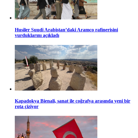
Husiler Suudi Arabistan’daki Aramco rafinerisini
vurduklarını açıkladı
Kapadokya Bienali, sanat ile coğrafya arasında yeni bir
rota çiziyor