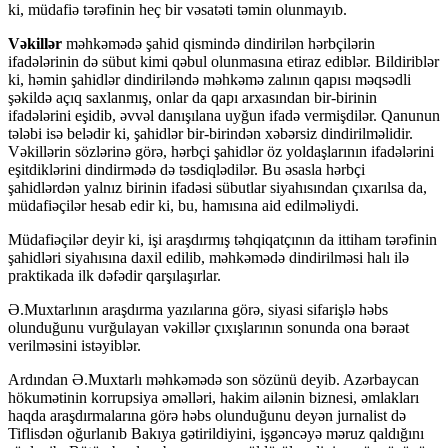
ki, müdafiə tərəfinin heç bir vəsatəti təmin olunmayıb.
Vəkillər
məhkəmədə şahid qismində dindirilən hərbçilərin
ifadələrinin də sübut kimi qəbul olunmasına etiraz ediblər. Bildiriblər
ki, həmin şahidlər dindiriləndə məhkəmə zalının qapısı məqsədli
şəkildə açıq saxlanmış, onlar da qapı arxasından bir-birinin
ifadələrini eşidib, əvvəl danışılana uyğun ifadə vermişdilər. Qanunun
tələbi isə belədir ki, şahidlər bir-birindən xəbərsiz dindirilməlidir.
Vəkillərin sözlərinə görə, hərbçi şahidlər öz yoldaşlarının ifadələrini
eşitdiklərini dindirmədə də təsdiqlədilər. Bu əsasla hərbçi
şahidlərdən yalnız birinin ifadəsi sübutlar siyahısından çıxarılsa da,
müdafiəçilər hesab edir ki, bu, hamısına aid edilməliydi.
Müdafiəçilər deyir ki, işi araşdırmış təhqiqatçının da ittiham tərəfinin
şahidləri siyahısına daxil edilib, məhkəmədə dindirilməsi halı ilə
praktikada ilk dəfədir qarşılaşırlar.
Ə.Muxtarlının araşdırma yazılarına görə, siyasi sifarişlə həbs
olunduğunu vurğulayan vəkillər çıxışlarının sonunda ona bəraət
verilməsini istəyiblər.
Ardından Ə.Muxtarlı məhkəmədə son sözünü deyib. Azərbaycan
hökumətinin korrupsiya əməlləri, hakim ailənin biznesi, əmlakları
haqda araşdırmalarına görə həbs olunduğunu deyən jurnalist də
Tiflisdən oğurlanıb Bakıya gətirildiyini, işgəncəyə məruz qaldığını