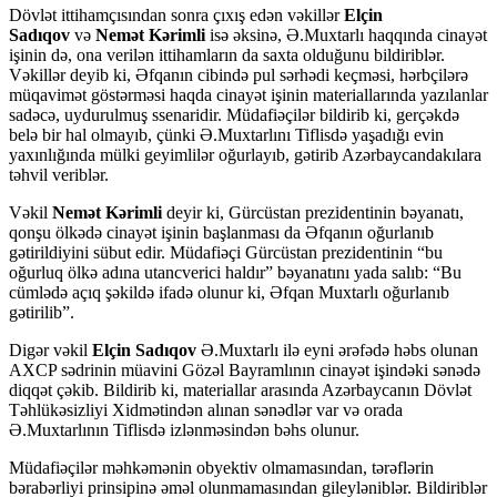
Dövlət ittihamçısından sonra çıxış edən vəkillər
Elçin
Sadıqov
və
Nemət Kərimli
isə əksinə, Ə.Muxtarlı haqqında cinayət
işinin də, ona verilən ittihamların da saxta olduğunu bildiriblər.
Vəkillər deyib ki, Əfqanın cibində pul sərhədi keçməsi, hərbçilərə
müqavimət göstərməsi haqda cinayət işinin materiallarında yazılanlar
sadəcə, uydurulmuş ssenaridir. Müdafiəçilər bildirib ki, gerçəkdə
belə bir hal olmayıb, çünki Ə.Muxtarlını Tiflisdə yaşadığı evin
yaxınlığında mülki geyimlilər oğurlayıb, gətirib Azərbaycandakılara
təhvil veriblər.
Vəkil
Nemət Kərimli
deyir ki, Gürcüstan prezidentinin bəyanatı,
qonşu ölkədə cinayət işinin başlanması da Əfqanın oğurlanıb
gətirildiyini sübut edir. Müdafiəçi Gürcüstan prezidentinin “bu
oğurluq ölkə adına utancverici haldır” bəyanatını yada salıb: “Bu
cümlədə açıq şəkildə ifadə olunur ki, Əfqan Muxtarlı oğurlanıb
gətirilib”.
Digər vəkil
Elçin Sadıqov
Ə.Muxtarlı ilə eyni ərəfədə həbs olunan
AXCP sədrinin müavini Gözəl Bayramlının cinayət işindəki sənədə
diqqət çəkib. Bildirib ki, materiallar arasında Azərbaycanın Dövlət
Təhlükəsizliyi Xidmətindən alınan sənədlər var və orada
Ə.Muxtarlının Tiflisdə izlənməsindən bəhs olunur.
Müdafiəçilər məhkəmənin obyektiv olmamasından, tərəflərin
bərabərliyi prinsipinə əməl olunmamasından gileyləniblər. Bildiriblər