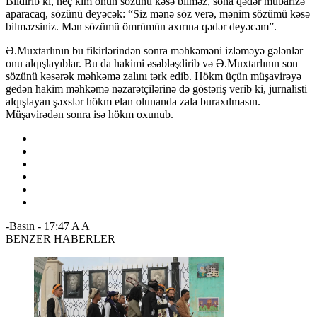
Bildirib ki, heç kim onun sözünü kəsə bilməz, sona qədər mübarizə
aparacaq, sözünü deyəcək: “Siz mənə söz verə, mənim sözümü kəsə
bilməzsiniz. Mən sözümü ömrümün axırına qədər deyəcəm”.
Ə.Muxtarlının bu fikirlərindən sonra məhkəməni izləməyə gələnlər
onu alqışlayıblar. Bu da hakimi əsəbləşdirib və Ə.Muxtarlının son
sözünü kəsərək məhkəmə zalını tərk edib. Hökm üçün müşavirəyə
gedən hakim məhkəmə nəzarətçilərinə də göstəriş verib ki, jurnalisti
alqışlayan şəxslər hökm elan olunanda zala buraxılmasın.
Müşavirәdәn sonra isә hökm oxunub.
-Basın
-
17:47
A
A
BENZER HABERLER