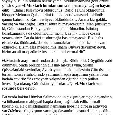
söyləyib. Bütün bunlara baxmayaraq, öldürülmədiyinə görə özünü
şanslı sayan
Ə.Muxtarlı bundan sonra da susmayacağını bəyan
edib
: “Elmar Hüseynovu öldürdünüz, Rafiq Tağını öldürdünüz,
bloqqer Mehman Qələndərlini istintaq təcridxanasında öldürüb
qanını batırdınız, Rasim Əliyevi öldürdünüz… Amma biz gəldik,
yazırıq və yazacağıq. Bizi susdura bilməyəcəksiniz. Mən şanslıyam
ki, Gürcüstandan Bakıya gətiriləndə öldürülmədim. İstintaq
təcridxanasında da öldürmədilər məni. Uzağı 7 il həbs cəzası
verəcəksiniz. Bu da bizi susdurmağa bəs etməyəcək. Bizi həbs
etsəniz də, öldürsəniz də bizdən sonrakılar bu mübarizəni davam
etdirəcək. Bizim əsas məqsədimiz İlham Əliyevi devirmək deyil,
bizim ən ali məqsədimiz insanlara ümid verməkdir”.
Ə.Muxtarlı araşdırmalarından da danışıb. Bildirib ki, Göygölün zəbt
olunması, orada prezidentin ailəsinə məxsus villa, Silahlı
Qüvvələrdəki yeyintilər, Azərbaycanın hakim ailəsinin Gürcüstana
turizm, sənaye sahələrində yatırması haqda araşdırma yazıları onu
hədəfə çevirib: “Azərbaycan xalqından oğurladıqları pulları
investisiya olaraq, Gürcüstana yatırırlar…”, –
Ə.Muxtarlı son
sözündə belə deyib.
Bu yerdə hakim Hümbət Səlimov onun çıxışını yarımçıq dayandırıb
və ittihamların mahiyyəti haqda danışmağı tələb edib. Jurnalist
bildirib ki, elə danışdıqlarının hamısının həbsinə birbaşa aidiyyəti
var.
Ə.Muxtarlı
çıxışının yarımçıq dayandırılmasına da etiraz edib.