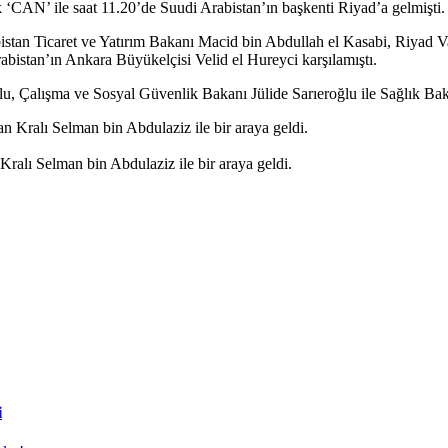
‘CAN’ ile saat 11.20’de Suudi Arabistan’ın başkenti Riyad’a gelmişti.
stan Ticaret ve Yatırım Bakanı Macid bin Abdullah el Kasabi, Riyad Va
istan’ın Ankara Büyükelçisi Velid el Hureyci karşılamıştı.
u, Çalışma ve Sosyal Güvenlik Bakanı Jülide Sarıeroğlu ile Sağlık Ba
ralı Selman bin Abdulaziz ile bir araya geldi.
i