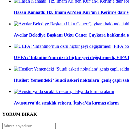
Hasan Kanaatlı: Hz. İmam Ali’den Kur’an-ı Kerim’e dair s
Avcılar Belediye Başkanı Utku Caner Çaykara hakkında tah
UEFA: ‘Infantino’nun özrü hiçbir şeyi değiştirmedi, FIFA
Husiler: Yemendeki ‘Suudi askeri noktalara’ geniş çaplı sal
Avusturya’da sıcaklık rekoru, İtalya’da kırmızı alarm
YORUM
BIRAK