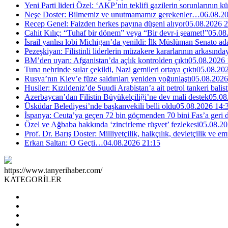
Yeni Parti lideri Özel: ‘AKP’nin teklifi gazilerin sorunlarının 
Neşe Doster: Bilmemiz ve unutmamamız gerekenler…
06.08.2
Recep Genel: Faizden herkes payına düşeni alıyor
05.08.2026 2
Cahit Kılıç: “Tuhaf bir dönem” veya “Bir devr-i şeamet!”
05.08
İsrail yanlısı lobi Michigan’da yenildi: İlk Müslüman Senato a
Pezeşkiyan: Filistinli liderlerin müzakere kararlarının arkasında
BM’den uyarı: Afganistan’da açlık kontrolden çıktı
05.08.2026 
Tuna nehrinde sular çekildi, Nazi gemileri ortaya çıktı
05.08.20
Rusya’nın Kiev’e füze saldırıları yeniden yoğunlaştı
05.08.2026
Husiler: Kızıldeniz’de Suudi Arabistan’a ait petrol tankeri balist
Azerbaycan’dan Filistin Büyükelçiliği’ne dev mali destek
05.08
Üsküdar Belediyesi’nde başkanvekili belli oldu
05.08.2026 14:
İspanya: Ceuta’ya geçen 72 bin göçmenden 70 bini Fas’a geri
Özel ve Ağbaba hakkında ‘zincirleme rüşvet’ fezlekesi
05.08.20
Prof. Dr. Barış Doster: Milliyetçilik, halkçılık, devletçilik ve
Erkan Saltan: O Geçti…
04.08.2026 21:15
https://www.tanyerihaber.com/
KATEGORİLER