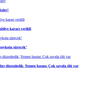
özler!
liye kararı verildi
 boykotu sürecek’
dırı düzenledik, Yemen basını: Çok sayıda ölü var