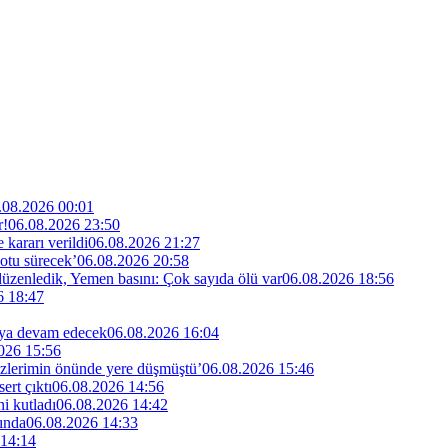
.08.2026 00:01
r!
06.08.2026 23:50
kararı verildi
06.08.2026 21:27
otu sürecek’
06.08.2026 20:58
 düzenledik, Yemen basını: Çok sayıda ölü var
06.08.2026 18:56
6 18:47
maya devam edecek
06.08.2026 16:04
026 15:56
özlerimin önünde yere düşmüştü’
06.08.2026 15:46
rt çıktı
06.08.2026 14:56
i kutladı
06.08.2026 14:42
ında
06.08.2026 14:33
 14:14