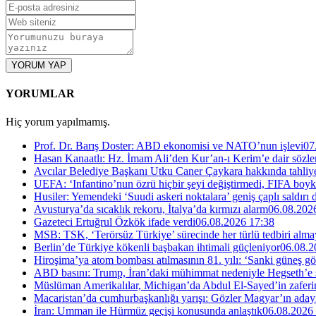
YORUM YAP
YORUMLAR
Hiç yorum yapılmamış.
Prof. Dr. Barış Doster: ABD ekonomisi ve NATO’nun işlevi
07
Hasan Kanaatlı: Hz. İmam Ali’den Kur’an-ı Kerim’e dair sözle
Avcılar Belediye Başkanı Utku Caner Çaykara hakkında tahliye 
UEFA: ‘Infantino’nun özrü hiçbir şeyi değiştirmedi, FIFA boyk
Husiler: Yemendeki ‘Suudi askeri noktalara’ geniş çaplı saldırı
Avusturya’da sıcaklık rekoru, İtalya’da kırmızı alarm
06.08.202
Gazeteci Ertuğrul Özkök ifade verdi
06.08.2026 17:38
MSB: TSK, ‘Terörsüz Türkiye’ sürecinde her türlü tedbiri al
Berlin’de Türkiye kökenli başbakan ihtimali güçleniyor
06.08.2
Hiroşima’ya atom bombası atılmasının 81. yılı: ‘Sanki güneş g
ABD basını: Trump, İran’daki mühimmat nedeniyle Hegseth’e se
Müslüman Amerikalılar, Michigan’da Abdul El-Sayed’in zaferin
Macaristan’da cumhurbaşkanlığı yarışı: Gözler Magyar’ın aday
İran: Umman ile Hürmüz geçişi konusunda anlaştık
06.08.2026