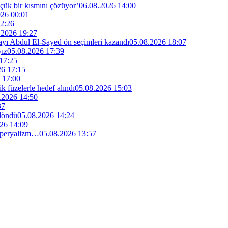
küçük bir kısmını çözüyor’
06.08.2026 14:00
026 00:01
2:26
.2026 19:27
dayı Abdul El-Sayed ön seçimleri kazandı
05.08.2026 18:07
yız
05.08.2026 17:39
17:25
26 17:15
 17:00
ik füzelerle hedef alındı
05.08.2026 15:03
.2026 14:50
37
 döndü
05.08.2026 14:24
26 14:09
 emperyalizm…
05.08.2026 13:57