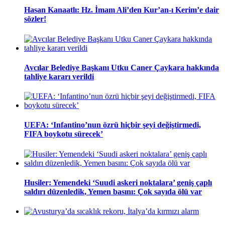
Hasan Kanaatlı: Hz. İmam Ali’den Kur’an-ı Kerim’e dair
sözler!
Avcılar Belediye Başkanı Utku Caner Çaykara hakkında
tahliye kararı verildi
UEFA: ‘Infantino’nun özrü hiçbir şeyi değiştirmedi,
FIFA boykotu sürecek’
Husiler: Yemendeki ‘Suudi askeri noktalara’ geniş çaplı
saldırı düzenledik, Yemen basını: Çok sayıda ölü var