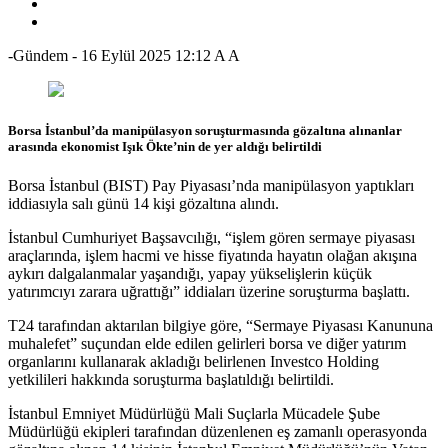
-Gündem
-
16 Eylül 2025 12:12
A
A
Borsa İstanbul’da manipülasyon soruşturmasında gözaltına alınanlar
arasında ekonomist Işık Ökte’nin de yer aldığı belirtildi
Borsa İstanbul (BIST) Pay Piyasası’nda manipülasyon yaptıkları
iddiasıyla salı günü 14 kişi gözaltına alındı.
İstanbul Cumhuriyet Başsavcılığı, “işlem gören sermaye piyasası
araçlarında, işlem hacmi ve hisse fiyatında hayatın olağan akışına
aykırı dalgalanmalar yaşandığı, yapay yükselişlerin küçük
yatırımcıyı zarara uğrattığı” iddiaları üzerine soruşturma başlattı.
T24 tarafından aktarılan bilgiye göre, “Sermaye Piyasası Kanununa
muhalefet” suçundan elde edilen gelirleri borsa ve diğer yatırım
organlarını kullanarak akladığı belirlenen Investco Holding
yetkilileri hakkında soruşturma başlatıldığı belirtildi.
İstanbul Emniyet Müdürlüğü Mali Suçlarla Mücadele Şube
Müdürlüğü ekipleri tarafından düzenlenen eş zamanlı operasyonda