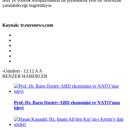
İBB’ye yönelik soruşturmaların da piyasalarda yeni bir belirsizlik
yaratabileceği öngörülüyor.
Kaynak: tr.euronews.com
-Gündem
-
12:12
A
A
BENZER HABERLER
Prof. Dr. Barış Doster: ABD ekonomisi ve NATO’nun
işlevi