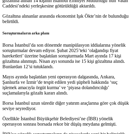
gözaltına alınan 14 kişinin İstanbul Emniyet Müdürlüğü’nün Vatan
Caddesi’ndeki yerleşkesine götürüldüğü aktarıldı.
Gözaltına alınanlar arasında ekonomist Işık Ökte’nin de bulunduğu
belirtildi.
Soruşturmaların arka planı
Borsa İstanbul’da son dönemde manipülasyon iddialarına yönelik
soruşturmalar devam ediyor. Şubat 2025’teki ‘olağandışı fiyat
hareketleri’ üzerine başlatılan soruşturmada Mart ayında 17 kişi
gözaltına alınmıştı. Nisan ayı sonunda ise 15 kişi gözaltına alındı.
Bunlardan 12’si tutuklandı.
Mayıs ayında başlatılan yeni operasyon dalgasında, Ankara,
Şanlıurfa ve İzmir’de tespit edilen yedi şüpheli hakkında ‘suç
işlemek amacıyla örgüt kurma’ ve ‘piyasa dolandırıcılığı’
suçlamalarıyla gözaltı kararı alındı.
Borsa İstanbul uzun süredir diğer yatırım araçlarına göre çok düşük
seviye seyrediyor.
Özellikle İstanbul Büyükşehir Belediyesi’ne (İBB) yönelik
operasyon sonrası borsada rekor bir düşüş meydana gelmişti.