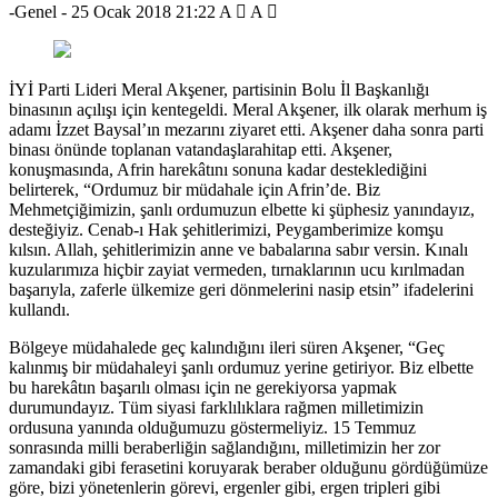
-Genel
-
25 Ocak 2018 21:22
A
A
İYİ Parti Lideri Meral Akşener, partisinin Bolu İl Başkanlığı
binasının açılışı için kentegeldi. Meral Akşener, ilk olarak merhum iş
adamı İzzet Baysal’ın mezarını ziyaret etti. Akşener daha sonra parti
binası önünde toplanan vatandaşlarahitap etti. Akşener,
konuşmasında, Afrin harekâtını sonuna kadar desteklediğini
belirterek, “Ordumuz bir müdahale için Afrin’de. Biz
Mehmetçiğimizin, şanlı ordumuzun elbette ki şüphesiz yanındayız,
desteğiyiz. Cenab-ı Hak şehitlerimizi, Peygamberimize komşu
kılsın. Allah, şehitlerimizin anne ve babalarına sabır versin. Kınalı
kuzularımıza hiçbir zayiat vermeden, tırnaklarının ucu kırılmadan
başarıyla, zaferle ülkemize geri dönmelerini nasip etsin” ifadelerini
kullandı.
Bölgeye müdahalede geç kalındığını ileri süren Akşener, “Geç
kalınmış bir müdahaleyi şanlı ordumuz yerine getiriyor. Biz elbette
bu harekâtın başarılı olması için ne gerekiyorsa yapmak
durumundayız. Tüm siyasi farklılıklara rağmen milletimizin
ordusuna yanında olduğumuzu göstermeliyiz. 15 Temmuz
sonrasında milli beraberliğin sağlandığını, milletimizin her zor
zamandaki gibi ferasetini koruyarak beraber olduğunu gördüğümüze
göre, bizi yönetenlerin görevi, ergenler gibi, ergen tripleri gibi