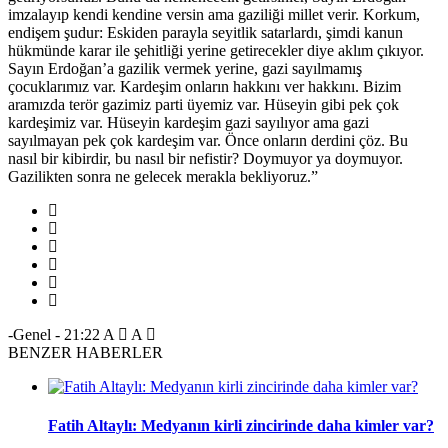
imzalayıp kendi kendine versin ama gaziliği millet verir. Korkum,
endişem şudur: Eskiden parayla seyitlik satarlardı, şimdi kanun
hükmünde karar ile şehitliği yerine getirecekler diye aklım çıkıyor.
Sayın Erdoğan’a gazilik vermek yerine, gazi sayılmamış
çocuklarımız var. Kardeşim onların hakkını ver hakkını. Bizim
aramızda terör gazimiz parti üyemiz var. Hüseyin gibi pek çok
kardeşimiz var. Hüseyin kardeşim gazi sayılıyor ama gazi
sayılmayan pek çok kardeşim var. Önce onların derdini çöz. Bu
nasıl bir kibirdir, bu nasıl bir nefistir? Doymuyor ya doymuyor.
Gazilikten sonra ne gelecek merakla bekliyoruz.”
-Genel
-
21:22
A
A
BENZER HABERLER
Fatih Altaylı: Medyanın kirli zincirinde daha kimler var?