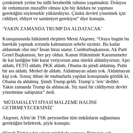
çemkirmek yerine bu milli beraberlik ruhunu yaşatmaktır. Dolayısı
ile ordumuzun muzaffer olması için biz iktidara ne yapması
gerektiğini söylemekle yükümlüyüz. Çünkü devleti yönetmek için
ciddiyet, ehliyet ve samimiyet gerekiyor” diye konuştu.
‘YAKIN ZAMANDA TRUMP DA ALDATACAK’
Konuşmasında hükümeti eleştiren Meral Akşener, “Oraya bugün bu
harekâtı yapmak zorunda kalmamızın sebebi sizsiniz. Bu kadar
aldanmak olur mu? İnsan biraz utanır. Cumhurbaşkanısın, Ak Parti
Genel Başkanısın, her şey oldun. Kanun Hükmünde Kararnameler
ile kar lastiğine bile karar veriyorsun ama sürekli aldatılıyorsun. Apo
aldattı, FETÖ aldattı, PKK aldattı, Obama da şimdi aldatmış. Putin
bir ara aldattı. Merkel de aldattı. Aldatmayan adam yok. Aldatmayan
kişi yok. Sonuç itibarı ile muhtarlarla yapılan konuşmada gördük ki,
Obama da aldatmış. Şimdi Trump geldi. Trump’a ‘reis’ dediler.
Yakın zamanda Trump da aldatacak. Siz nasıl bir ciddiyetsiz devlet
yönetimine sahipsiniz” dedi.
‘MÜDAHALEYİ SİYASİ MALZEME HALİNE
GETİRMEYECEKSİNİZ’
Akşener, Afrin’de TSK personeline tüm imkânların sağlanması
gerektiğini belirterek, şöyle konuştu: