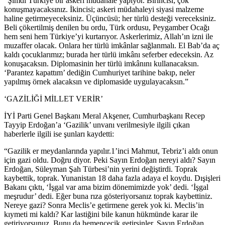
“Şimdi Türkiye bir askeri müdahale yapıyor. Birincisi; çok
konuşmayacaksınız. İkincisi; askeri müdahaleyi siyasi malzeme
haline getirmeyeceksiniz. Üçüncüsü; her türlü desteği vereceksiniz.
Beli çökertilmiş denilen bu ordu, Türk ordusu, Peygamber Ocağı
hem seni hem Türkiye’yi kurtarıyor. Askerlerimiz, Allah’ın izni ile
muzaffer olacak. Onlara her türlü imkânlar sağlanmalı. El Bab’da aç
kaldı çocuklarımız; burada her türlü imkânı seferber edeceksin. Az
konuşacaksın. Diplomasinin her türlü imkânını kullanacaksın.
‘Parantez kapattım’ dediğin Cumhuriyet tarihine bakıp, neler
yapılmış örnek alacaksın ve diplomaside uygulayacaksın.”
‘GAZİLİĞİ MİLLET VERİR’
İYİ Parti Genel Başkanı Meral Akşener, Cumhurbaşkanı Recep
Tayyip Erdoğan’a ‘Gazilik’ unvanı verilmesiyle ilgili çıkan
haberlerle ilgili ise şunları kaydetti:
“Gazilik er meydanlarında yapılır.1’inci Mahmut, Tebriz’i aldı onun
için gazi oldu. Doğru diyor. Peki Sayın Erdoğan nereyi aldı? Sayın
Erdoğan, Süleyman Şah Türbesi’nin yerini değiştirdi. Toprak
kaybettik, toprak. Yunanistan 18 daha fazla adaya el koydu. Dışişleri
Bakanı çıktı, ‘İşgal var ama bizim dönemimizde yok’ dedi. ‘İşgal
meşrudur’ dedi. Eğer buna rıza gösteriyorsanız toprak kaybettiniz.
Nereye gazi? Sonra Meclis’e getirmene gerek yok ki. Meclis’in
kıymeti mi kaldı? Kar lastiğini bile kanun hükmünde karar ile
getiriyorsunuz. Bunu da hemencecik getirsinler, Sayın Erdoğan