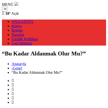
MENÜ
18°
Açık
ANA SAYFA
Künye
İletişim
Yazarlar
Gizlilik Politikası
Geri Bildirim
“Bu Kadar Aldanmak Olur Mu?”
Anasayfa
-Genel
“Bu Kadar Aldanmak Olur Mu?”