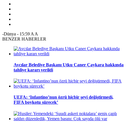
-Dünya
-
15:59
A
A
BENZER HABERLER
Avcılar Belediye Başkanı Utku Caner Çaykara hakkında
tahliye kararı verildi
UEFA: ‘Infantino’nun özrü hiçbir şeyi değiştirmedi,
FIFA boykotu sürecek’