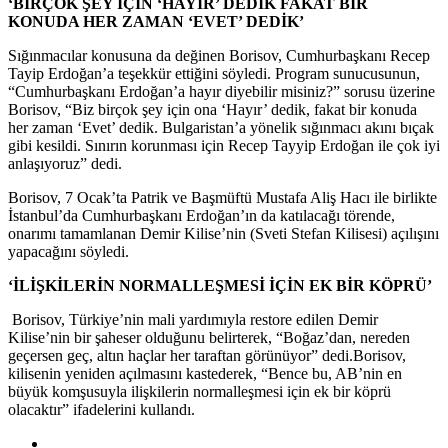
‘BİRÇOK ŞEY İÇİN ‘HAYIR’ DEDİK FAKAT BİR
KONUDA HER ZAMAN ‘EVET’ DEDİK’
Sığınmacılar konusuna da değinen Borisov, Cumhurbaşkanı Recep
Tayip Erdoğan’a teşekkür ettiğini söyledi. Program sunucusunun,
“Cumhurbaşkanı Erdoğan’a hayır diyebilir misiniz?” sorusu üzerine
Borisov, “Biz birçok şey için ona ‘Hayır’ dedik, fakat bir konuda
her zaman ‘Evet’ dedik. Bulgaristan’a yönelik sığınmacı akını bıçak
gibi kesildi. Sınırın korunması için Recep Tayyip Erdoğan ile çok iyi
anlaşıyoruz” dedi.
Borisov, 7 Ocak’ta Patrik ve Başmüftü Mustafa Aliş Hacı ile birlikte
İstanbul’da Cumhurbaşkanı Erdoğan’ın da katılacağı törende,
onarımı tamamlanan Demir Kilise’nin (Sveti Stefan Kilisesi) açılışını
yapacağını söyledi.
‘İLİŞKİLERİN NORMALLEŞMESİ İÇİN EK BİR KÖPRÜ’
Borisov, Türkiye’nin mali yardımıyla restore edilen Demir
Kilise’nin bir şaheser olduğunu belirterek, “Boğaz’dan, nereden
geçersen geç, altın haçlar her taraftan görünüyor” dedi.Borisov,
kilisenin yeniden açılmasını kastederek, “Bence bu, AB’nin en
büyük komşusuyla ilişkilerin normalleşmesi için ek bir köprü
olacaktır” ifadelerini kullandı.