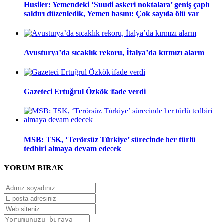
Husiler: Yemendeki ‘Suudi askeri noktalara’ geniş çaplı
saldırı düzenledik, Yemen basını: Çok sayıda ölü var
Avusturya’da sıcaklık rekoru, İtalya’da kırmızı alarm
Gazeteci Ertuğrul Özkök ifade verdi
MSB: TSK, ‘Terörsüz Türkiye’ sürecinde her türlü
tedbiri almaya devam edecek
YORUM
BIRAK