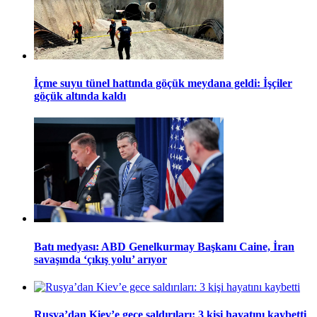
İçme suyu tünel hattında göçük meydana geldi: İşçiler
göçük altında kaldı
Batı medyası: ABD Genelkurmay Başkanı Caine, İran
savaşında ‘çıkış yolu’ arıyor
Rusya’dan Kiev’e gece saldırıları: 3 kişi hayatını kaybetti