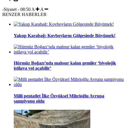
-Siyaset
-
08:50
A
A
BENZER HABERLER
Yakup Karabağ: Kovboyların Gölgesinde Büyümek!
Hürmüz Boğazı’nda mahsur kalan gemiler ‘biyolojik
istilaya yol açabilir’
Milli pentatlet İlke Özyüksel Mihrioğlu Avrupa
şampiyonu oldu