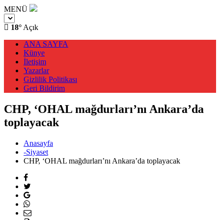
MENÜ
18°
Açık
ANA SAYFA
Künye
İletişim
Yazarlar
Gizlilik Politikası
Geri Bildirim
CHP, ‘OHAL mağdurları’nı Ankara’da
toplayacak
Anasayfa
-Siyaset
CHP, ‘OHAL mağdurları’nı Ankara’da toplayacak