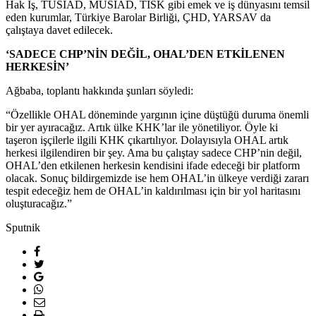
Hak İş, TÜSİAD, MÜSİAD, TİSK gibi emek ve iş dünyasını temsil
eden kurumlar, Türkiye Barolar Birliği, ÇHD, YARSAV da
çalıştaya davet edilecek.
‘SADECE CHP’NİN DEĞİL, OHAL’DEN ETKİLENEN
HERKESİN’
Ağbaba, toplantı hakkında şunları söyledi:
“Özellikle OHAL döneminde yargının içine düştüğü duruma önemli
bir yer ayıracağız. Artık ülke KHK’lar ile yönetiliyor. Öyle ki
taşeron işçilerle ilgili KHK çıkartılıyor. Dolayısıyla OHAL artık
herkesi ilgilendiren bir şey. Ama bu çalıştay sadece CHP’nin değil,
OHAL’den etkilenen herkesin kendisini ifade edeceği bir platform
olacak. Sonuç bildirgemizde ise hem OHAL’in ülkeye verdiği zararı
tespit edeceğiz hem de OHAL’in kaldırılması için bir yol haritasını
oluşturacağız.”
Sputnik