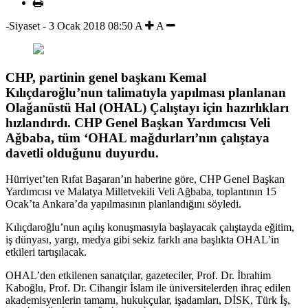
-Siyaset
-
3 Ocak 2018 08:50
A
A
CHP, partinin genel başkanı Kemal
Kılıçdaroğlu’nun talimatıyla yapılması planlanan
Olağanüstü Hal (OHAL) Çalıştayı için hazırlıkları
hızlandırdı. CHP Genel Başkan Yardımcısı Veli
Ağbaba, tüm ‘OHAL mağdurları’nın çalıştaya
davetli olduğunu duyurdu.
Hürriyet’ten Rıfat Başaran’ın haberine göre, CHP Genel Başkan
Yardımcısı ve Malatya Milletvekili Veli Ağbaba, toplantının 15
Ocak’ta Ankara’da yapılmasının planlandığını söyledi.
Kılıçdaroğlu’nun açılış konuşmasıyla başlayacak çalıştayda eğitim,
iş dünyası, yargı, medya gibi sekiz farklı ana başlıkta OHAL’in
etkileri tartışılacak.
OHAL’den etkilenen sanatçılar, gazeteciler, Prof. Dr. İbrahim
Kaboğlu, Prof. Dr. Cihangir İslam ile üniversitelerden ihraç edilen
akademisyenlerin tamamı, hukukçular, işadamları, DİSK, Türk İş,