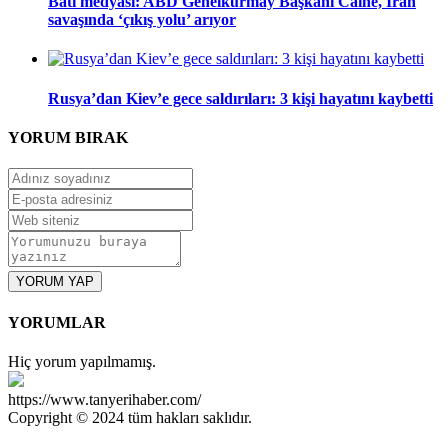
Batı medyası: ABD Genelkurmay Başkanı Caine, İran
savaşında ‘çıkış yolu’ arıyor
Rusya’dan Kiev’e gece saldırıları: 3 kişi hayatını kaybetti
YORUM
BIRAK
YORUM YAP
YORUMLAR
Hiç yorum yapılmamış.
https://www.tanyerihaber.com/
Copyright © 2024 tüm hakları saklıdır.