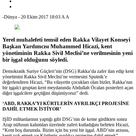
-Dünya
-
20 Ekim 2017 18:03
A
A
Yerel muhalefeti temsil eden Rakka Vilayet Konseyi
Başkan Yardımcısı Muhammed Hicazi, kent
yönetiminin Rakka Sivil Meclisi’ne verilmesinin yeni
bir işgal olduğunu söyledi.
Demokratik Suriye Güçleri’nin (DSG) Rakka’da zafer ilan edip kent
yönetimini Rakka Sivil Meclisi’ne vermesini Sputnik’e
değerlendiren Hicazi, “Bu vilayetin çocukları olan bizler, Rakka’nın
bir işgalci gruptan kent meydanında Abdullah Öcalan posterleri açan
diğer işgalcilere geçtiğini düşünüyoruz” dedi.
‘ABD, RAKKA’YI KÜRTLERİN AYRILIKÇI PROJESİNE
DAHİL ETMEK İSTİYOR’
IŞİD militanlarının yaptığı gibi DSG’nin de kente girdikten sonra
Arap nüfusun kalıntıları üzerinde zaferi kutladığını belirten Hicazi,
“Kent boş durumda. Bizim için bu yeni bir işgal. ABD’nin arzusu,
kenti yok etmek ve Kürtlerin ayrılıkçı projesine dahil etmek”