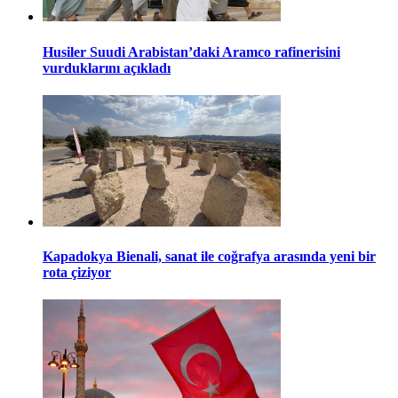
Husiler Suudi Arabistan’daki Aramco rafinerisini
vurduklarını açıkladı
Kapadokya Bienali, sanat ile coğrafya arasında yeni bir
rota çiziyor