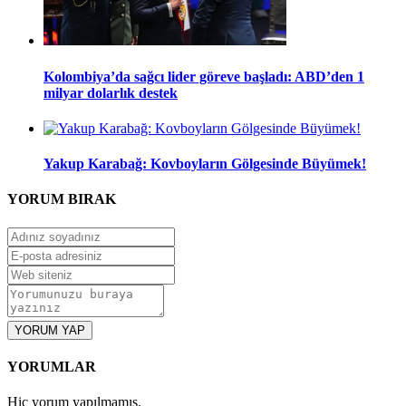
Kolombiya’da sağcı lider göreve başladı: ABD’den 1
milyar dolarlık destek
Yakup Karabağ: Kovboyların Gölgesinde Büyümek!
YORUM
BIRAK
YORUM YAP
YORUMLAR
Hiç yorum yapılmamış.