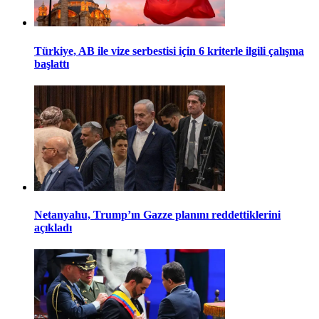
Türkiye, AB ile vize serbestisi için 6 kriterle ilgili çalışma
başlattı
Netanyahu, Trump’ın Gazze planını reddettiklerini
açıkladı