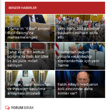
BENZER HABERLER
Trump’ın “itibar” projesi
Yeni Parti: 232 belediye
Balo Salonu’na
başkanı CHP’den istifa
mahkeme engeli
etti
Cahit Kılıç: Bir koltuk
Trump’tan doğum
uğruna Ya Rab; bir ülke
yoluyla vatandaşlığı
ve bu yüce millet
sınırlandırmak için yeni
satılıyor!
hamle
Türkiye, Suudi Arabistan
Fatih Altaylı: Medyanın
ve Pakistan savunma
kirli zincirinde daha
anlaşması imzaladı
kimler var?
YORUM
BIRAK