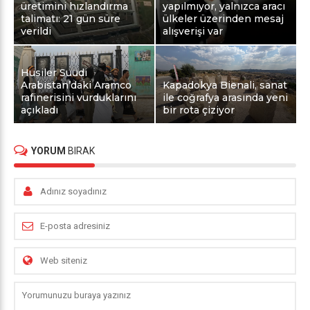
üretimini hızlandırma
yapılmıyor, yalnızca aracı
talimatı: 21 gün süre
ülkeler üzerinden mesaj
verildi
alışverişi var
Husiler Suudi
Arabistan’daki Aramco
Kapadokya Bienali, sanat
rafinerisini vurduklarını
ile coğrafya arasında yeni
açıkladı
bir rota çiziyor
YORUM
BIRAK