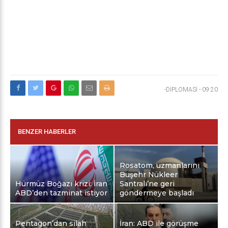
-DİPLOMASİ
-
09:20
BENZER HABERLER
Rosatom, uzmanlarını
Buşehr Nükleer
Hürmüz Boğazı krizi: İran
Santrali’ne geri
ABD’den tazminat istiyor
göndermeye başladı
Pentagon’dan silah
İran: ABD ile görüşme