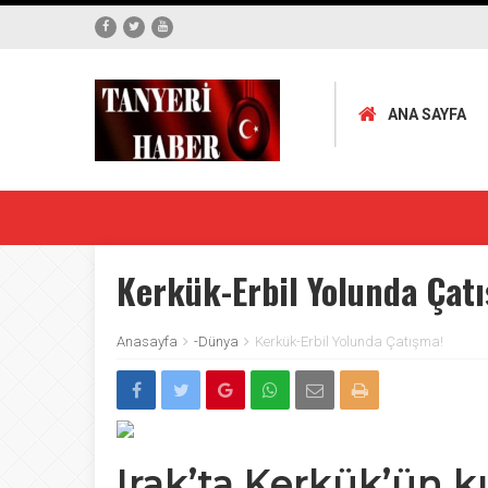
ANA SAYFA
Kerkük-Erbil Yolunda Çat
Anasayfa
-Dünya
Kerkük-Erbil Yolunda Çatışma!
Irak’ta Kerkük’ün 