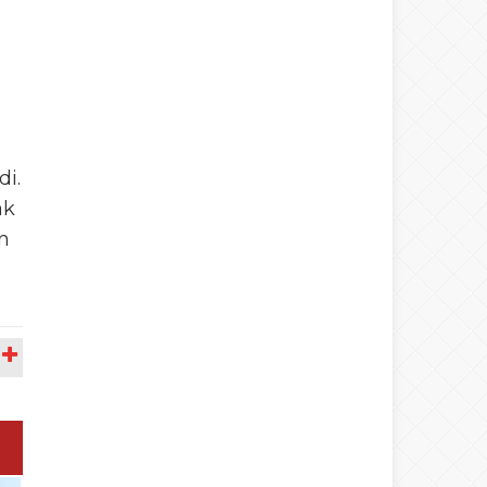
di.
ak
n
A