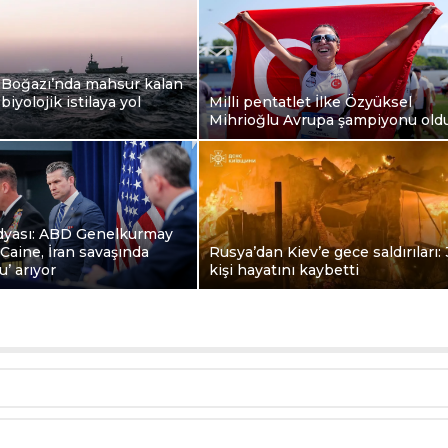
Boğazı’nda mahsur kalan
biyolojik istilaya yol
Milli pentatlet İlke Özyüksel
Mihrioğlu Avrupa şampiyonu old
dyası: ABD Genelkurmay
Caine, İran savaşında
Rusya’dan Kiev’e gece saldırıları: 
lu’ arıyor
kişi hayatını kaybetti