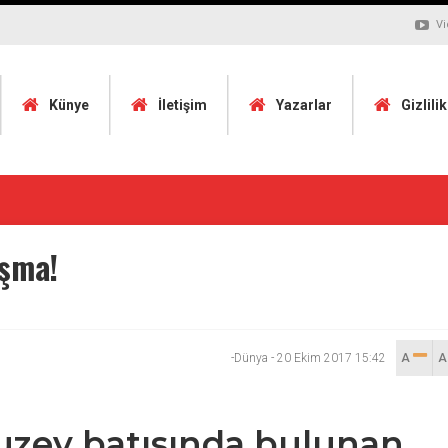
Vi
Künye
İletişim
Yazarlar
Gizlili
ışma!
-Dünya
-
20 Ekim 2017 15:42
A
kuzey batısında bulunan