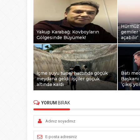
Hürmüz 
Yakup Karabağ: Kovboyların
gemiler ‘
Gölgesinde Büyümek!
açabilir’
İçme suyu tünel hattında göçük
Batı me
meydana geldi: İşçiler göçük
Başkanı 
altında kaldı
‘çıkış yo
YORUM
BIRAK