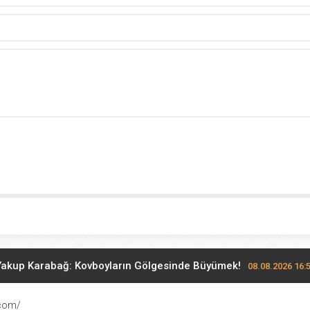
Yakup Karabağ: Kovboyların Gölgesinde Büyümek!
08.08.2026 16:
zı’nda mahsur kalan gemiler ‘biyolojik istilaya yol açabilir’
08
.com/