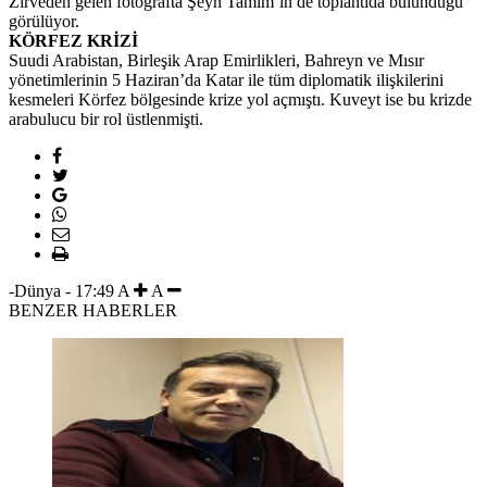
Zirveden gelen fotoğrafta Şeyh Tamim’in de toplantıda bulunduğu
görülüyor.
KÖRFEZ KRİZİ
Suudi Arabistan, Birleşik Arap Emirlikleri, Bahreyn ve Mısır
yönetimlerinin 5 Haziran’da Katar ile tüm diplomatik ilişkilerini
kesmeleri Körfez bölgesinde krize yol açmıştı. Kuveyt ise bu krizde
arabulucu bir rol üstlenmişti.
-Dünya
-
17:49
A
A
BENZER HABERLER