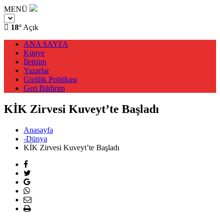
MENÜ
18°
Açık
ANA SAYFA
Künye
İletişim
Yazarlar
Gizlilik Politikası
Geri Bildirim
KİK Zirvesi Kuveyt’te Başladı
Anasayfa
-Dünya
KİK Zirvesi Kuveyt’te Başladı