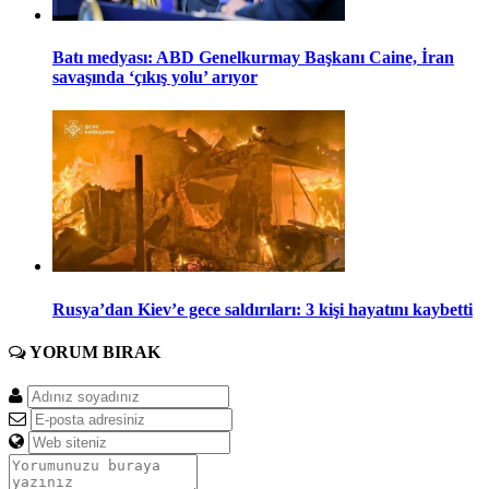
Batı medyası: ABD Genelkurmay Başkanı Caine, İran
savaşında ‘çıkış yolu’ arıyor
Rusya’dan Kiev’e gece saldırıları: 3 kişi hayatını kaybetti
YORUM
BIRAK