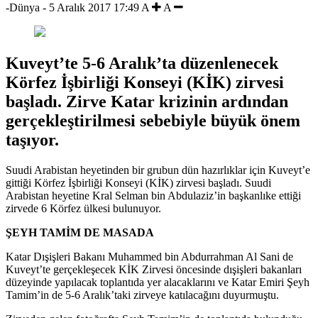
-Dünya
-
5 Aralık 2017 17:49
A
A
Kuveyt’te 5-6 Aralık’ta düzenlenecek
Körfez İşbirliği Konseyi (KİK) zirvesi
başladı. Zirve Katar krizinin ardından
gerçekleştirilmesi sebebiyle büyük önem
taşıyor.
Suudi Arabistan heyetinden bir grubun dün hazırlıklar için Kuveyt’e
gittiği Körfez İşbirliği Konseyi (KİK) zirvesi başladı. Suudi
Arabistan heyetine Kral Selman bin Abdulaziz’in başkanlıke ettiği
zirvede 6 Körfez ülkesi bulunuyor.
ŞEYH TAMİM DE MASADA
Katar Dışişleri Bakanı Muhammed bin Abdurrahman Al Sani de
Kuveyt’te gerçekleşecek KİK Zirvesi öncesinde dışişleri bakanları
düzeyinde yapılacak toplantıda yer alacaklarını ve Katar Emiri Şeyh
Tamim’in de 5-6 Aralık’taki zirveye katılacağını duyurmuştu.