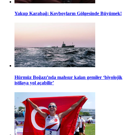
Yakup Karabağ: Kovboyların Gölgesinde Büyümek!
Hürmüz Boğazı’nda mahsur kalan gemiler ‘biyolojik
istilaya yol açabilir’