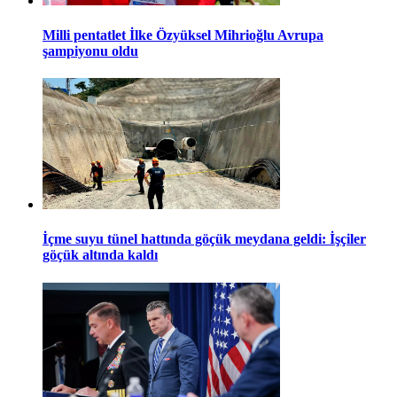
Milli pentatlet İlke Özyüksel Mihrioğlu Avrupa
şampiyonu oldu
İçme suyu tünel hattında göçük meydana geldi: İşçiler
göçük altında kaldı