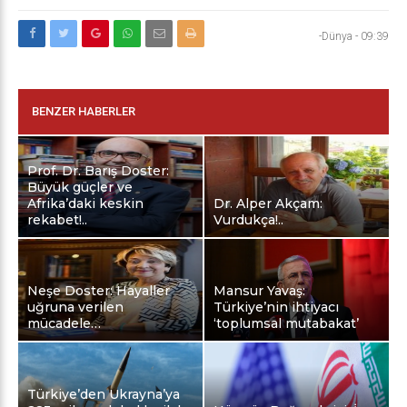
-Dünya
-
09:39
BENZER HABERLER
Prof. Dr. Barış Doster:
Büyük güçler ve
Afrika’daki keskin
Dr. Alper Akçam:
rekabet!..
Vurdukça!..
Neşe Doster: Hayaller
Mansur Yavaş:
uğruna verilen
Türkiye’nin ihtiyacı
mücadele…
‘toplumsal mutabakat’
Türkiye’den Ukrayna’ya