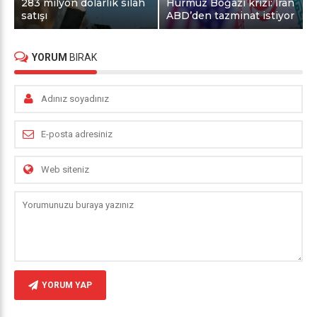
283 milyon dolarlık silah
Hürmüz Boğazı krizi: İran
satışı
ABD’den tazminat istiyor
YORUM
BIRAK
YORUM YAP