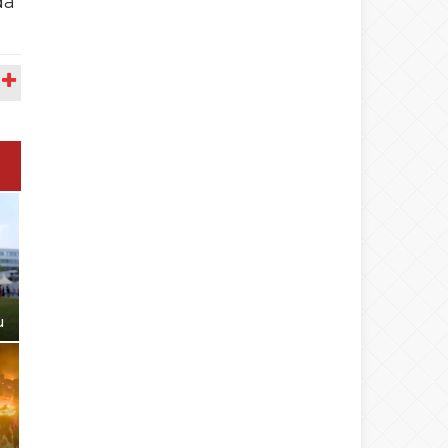
da
A
u