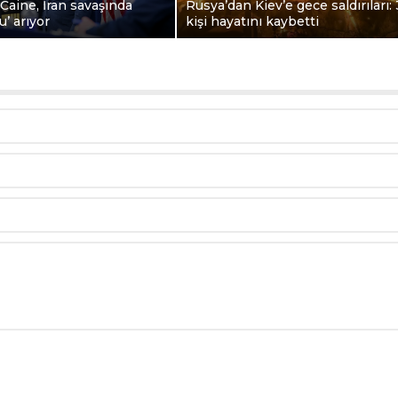
Caine, İran savaşında
Rusya’dan Kiev’e gece saldırıları: 
lu’ arıyor
kişi hayatını kaybetti