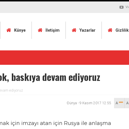
Vi
Künye
İletişim
Yazarlar
Gizlili
ok, baskıya devam ediyoruz
devam ediyoruz
-Dünya
-
9 Kasım 2017 12:55
A
ak için imzayı atan için Rusya ile anlaşma