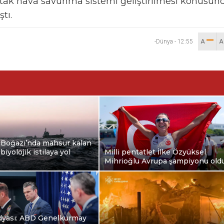
ortak hava savunma sistemi geliştirilmesi konusun
tı.
-Dünya
-
12:55
A
Boğazı’nda mahsur kalan
biyolojik istilaya yol
Milli pentatlet İlke Özyüksel
Mihrioğlu Avrupa şampiyonu old
dyası: ABD Genelkurmay