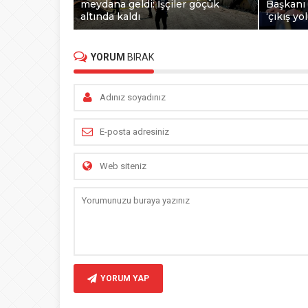
meydana geldi: İşçiler göçük
Başkanı 
altında kaldı
‘çıkış yo
YORUM
BIRAK
YORUM YAP