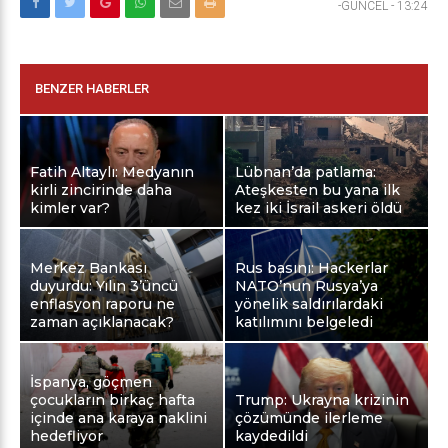
-GÜNCEL
-
13:24
BENZER HABERLER
Fatih Altaylı: Medyanın
Lübnan’da patlama:
kirli zincirinde daha
Ateşkesten bu yana ilk
kimler var?
kez iki İsrail askeri öldü
Merkez Bankası
Rus basını: Hackerlar
duyurdu: Yılın 3’üncü
NATO’nun Rusya’ya
enflasyon raporu ne
yönelik saldırılardaki
zaman açıklanacak?
katılımını belgeledi
İspanya, göçmen
çocukların birkaç hafta
Trump: Ukrayna krizinin
içinde ana karaya naklini
çözümünde ilerleme
hedefliyor
kaydedildi