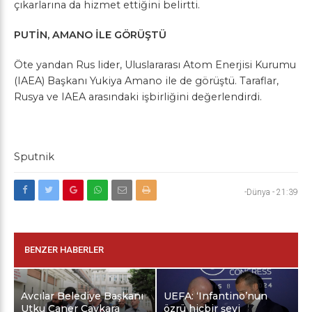
çıkarlarına da hizmet ettiğini belirtti.
PUTİN, AMANO İLE GÖRÜŞTÜ
Öte yandan Rus lider, Uluslararası Atom Enerjisi Kurumu
(IAEA) Başkanı Yukiya Amano ile de görüştü. Taraflar,
Rusya ve IAEA arasındaki işbirliğini değerlendirdi.
Sputnik
-Dünya
-
21:39
BENZER HABERLER
Avcılar Belediye Başkanı
UEFA: ‘Infantino’nun
Utku Caner Çaykara
özrü hiçbir şeyi