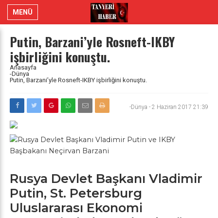
MENÜ
Putin, Barzani’yle Rosneft-IKBY
işbirliğini konuştu.
Anasayfa
-Dünya
Putin, Barzani’yle Rosneft-IKBY işbirliğini konuştu.
-Dünya
-
2 Haziran 2017 21:39
Rusya Devlet Başkanı Vladimir
Putin, St. Petersburg
Uluslararası Ekonomi