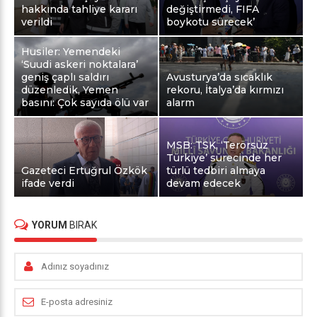
hakkında tahliye kararı
değiştirmedi, FIFA
verildi
boykotu sürecek’
Husiler: Yemendeki
‘Suudi askeri noktalara’
geniş çaplı saldırı
Avusturya’da sıcaklık
düzenledik, Yemen
rekoru, İtalya’da kırmızı
basını: Çok sayıda ölü var
alarm
MSB: TSK, ‘Terörsüz
Türkiye’ sürecinde her
Gazeteci Ertuğrul Özkök
türlü tedbiri almaya
ifade verdi
devam edecek
YORUM
BIRAK