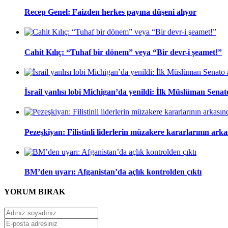
Recep Genel: Faizden herkes payına düşeni alıyor
Cahit Kılıç: “Tuhaf bir dönem” veya “Bir devr-i şeamet!”
İsrail yanlısı lobi Michigan’da yenildi: İlk Müslüman Sena
Pezeşkiyan: Filistinli liderlerin müzakere kararlarının ark
BM’den uyarı: Afganistan’da açlık kontrolden çıktı
YORUM
BIRAK