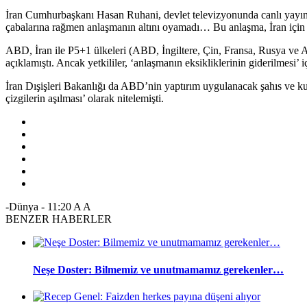
İran Cumhurbaşkanı Hasan Ruhani, devlet televizyonunda canlı yayı
çabalarına rağmen anlaşmanın altını oyamadı… Bu anlaşma, İran için u
ABD, İran ile P5+1 ülkeleri (ABD, İngiltere, Çin, Fransa, Rusya ve 
açıklamıştı. Ancak yetkililer, ‘anlaşmanın eksikliklerinin giderilmesi’
İran Dışişleri Bakanlığı da ABD’nin yaptırım uygulanacak şahıs ve kur
çizgilerin aşılması’ olarak nitelemişti.
-Dünya
-
11:20
A
A
BENZER HABERLER
Neşe Doster: Bilmemiz ve unutmamamız gerekenler…