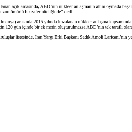
nlanan açıklamasında, ABD’nin nükleer anlaşmanın altını oymada başa
zun ömürlü bir zafer niteliğinde” dedi.
Almanya) arasında 2015 yılında imzalanan nükleer anlaşma kapsamında ü
 için 120 gün içinde bir ek metin oluşturulmazsa ABD’nin tek taraflı olar
uluşlar listesinde, İran Yargı Erki Başkanı Sadık Amoli Laricani’nin y