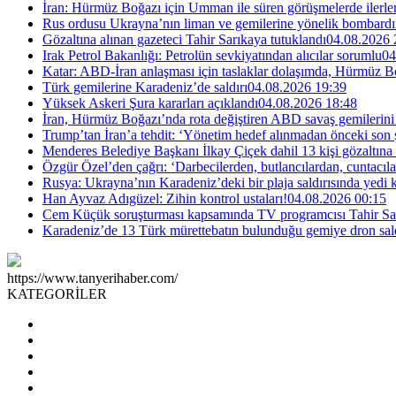
İran: Hürmüz Boğazı için Umman ile süren görüşmelerde ilerle
Rus ordusu Ukrayna’nın liman ve gemilerine yönelik bombardı
Gözaltına alınan gazeteci Tahir Sarıkaya tutuklandı
04.08.2026 
Irak Petrol Bakanlığı: Petrolün sevkiyatından alıcılar sorumlu
04
Katar: ABD-İran anlaşması için taslaklar dolaşımda, Hürmüz Bo
Türk gemilerine Karadeniz’de saldırı
04.08.2026 19:39
Yüksek Askeri Şura kararları açıklandı
04.08.2026 18:48
İran, Hürmüz Boğazı’nda rota değiştiren ABD savaş gemilerini 
Trump’tan İran’a tehdit: ‘Yönetim hedef alınmadan önceki son 
Menderes Belediye Başkanı İlkay Çiçek dahil 13 kişi gözaltına 
Özgür Özel’den çağrı: ‘Darbecilerden, butlancılardan, cuntacı
Rusya: Ukrayna’nın Karadeniz’deki bir plaja saldırısında yedi k
Han Ayvaz Adıgüzel: Zihin kontrol ustaları!
04.08.2026 00:15
Cem Küçük soruşturması kapsamında TV programcısı Tahir Sarı
Karadeniz’de 13 Türk mürettebatın bulunduğu gemiye dron sald
https://www.tanyerihaber.com/
KATEGORİLER