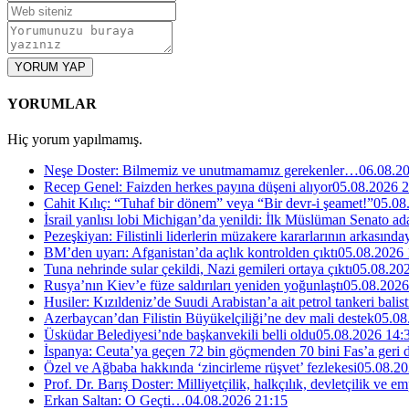
YORUM YAP
YORUMLAR
Hiç yorum yapılmamış.
Neşe Doster: Bilmemiz ve unutmamamız gerekenler…
06.08.2
Recep Genel: Faizden herkes payına düşeni alıyor
05.08.2026 2
Cahit Kılıç: “Tuhaf bir dönem” veya “Bir devr-i şeamet!”
05.08
İsrail yanlısı lobi Michigan’da yenildi: İlk Müslüman Senato a
Pezeşkiyan: Filistinli liderlerin müzakere kararlarının arkasında
BM’den uyarı: Afganistan’da açlık kontrolden çıktı
05.08.2026 
Tuna nehrinde sular çekildi, Nazi gemileri ortaya çıktı
05.08.20
Rusya’nın Kiev’e füze saldırıları yeniden yoğunlaştı
05.08.2026
Husiler: Kızıldeniz’de Suudi Arabistan’a ait petrol tankeri balist
Azerbaycan’dan Filistin Büyükelçiliği’ne dev mali destek
05.08
Üsküdar Belediyesi’nde başkanvekili belli oldu
05.08.2026 14:
İspanya: Ceuta’ya geçen 72 bin göçmenden 70 bini Fas’a geri
Özel ve Ağbaba hakkında ‘zincirleme rüşvet’ fezlekesi
05.08.20
Prof. Dr. Barış Doster: Milliyetçilik, halkçılık, devletçilik ve
Erkan Saltan: O Geçti…
04.08.2026 21:15