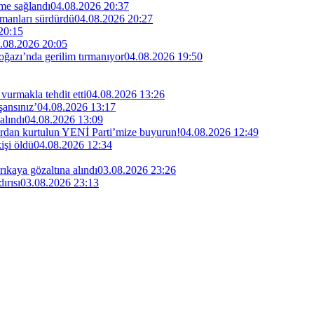
me sağlandı
04.08.2026 20:37
manları sürdürdü
04.08.2026 20:27
20:15
.08.2026 20:05
ğazı’nda gerilim tırmanıyor
04.08.2026 19:50
vurmakla tehdit etti
04.08.2026 13:26
şansınız’
04.08.2026 13:17
alındı
04.08.2026 13:09
lardan kurtulun YENİ Parti’mize buyurun!
04.08.2026 12:49
işi öldü
04.08.2026 12:34
kaya gözaltına alındı
03.08.2026 23:26
ırısı
03.08.2026 23:13