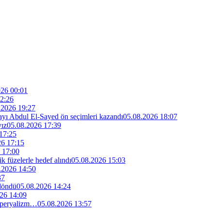
026 00:01
2:26
.2026 19:27
dayı Abdul El-Sayed ön seçimleri kazandı
05.08.2026 18:07
yız
05.08.2026 17:39
17:25
26 17:15
 17:00
ik füzelerle hedef alındı
05.08.2026 15:03
.2026 14:50
37
 döndü
05.08.2026 14:24
26 14:09
 emperyalizm…
05.08.2026 13:57