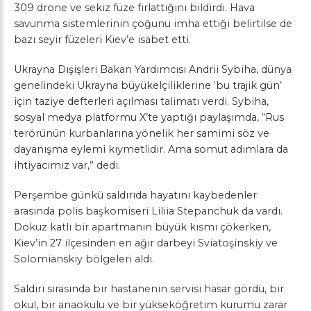
309 drone ve sekiz füze fırlattığını bildirdi. Hava
savunma sistemlerinin çoğunu imha ettiği belirtilse de
bazı seyir füzeleri Kiev’e isabet etti.
Ukrayna Dışişleri Bakan Yardımcısı Andrii Sybiha, dünya
genelindeki Ukrayna büyükelçiliklerine ‘bu trajik gün’
için taziye defterleri açılması talimatı verdi. Sybiha,
sosyal medya platformu X’te yaptığı paylaşımda, “Rus
terörünün kurbanlarına yönelik her samimi söz ve
dayanışma eylemi kıymetlidir. Ama somut adımlara da
ihtiyacımız var,” dedi.
Perşembe günkü saldırıda hayatını kaybedenler
arasında polis başkomiseri Liliia Stepanchuk da vardı.
Dokuz katlı bir apartmanın büyük kısmı çökerken,
Kiev’in 27 ilçesinden en ağır darbeyi Sviatoşinskiy ve
Solomianskiy bölgeleri aldı.
Saldırı sırasında bir hastanenin servisi hasar gördü, bir
okul, bir anaokulu ve bir yükseköğretim kurumu zarar