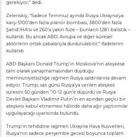
gerekiyor,” dedi.
Zelenskiy, “Sadece Temmuz ayında Rusya Ukrayna’ya
karşı 5100’den fazla planör bombası, 3800’den fazla
Şahid İHA’sı ve 260’a yakın füze – bunların 128’i balistik –
kullandı. Bu ancak ABD, Avrupa ve diğer küresel
aktörlerin ortak çabalarıyla durdurulabilir,” ifadelerini
kullandı.
ABD Başkanı Donald Trump’ın Moskova’nın ateşkese
tam olarak yanaşmamasından duyduğu
memnuniyetsizliğe rağmen Rusya saldırılarına devam
ediyor. Trump, salı günü Rusya’ya verilen ateşkes
süresini 50 günden ’10-12 gün’e düşürdü ve Rusya
Devlet Başkanı Vladimir Putin’in en azından geçici bir
ateşkesi kabul etmemesi hâlinde daha ağır yaptırımlar
uygulayacağı uyarısında bulundu.
Trump’ın tehdidine rağmen Ukrayna Hava Kuvvetleri,
Rusya’nın sadece perşembe gecesi boyunca toplam