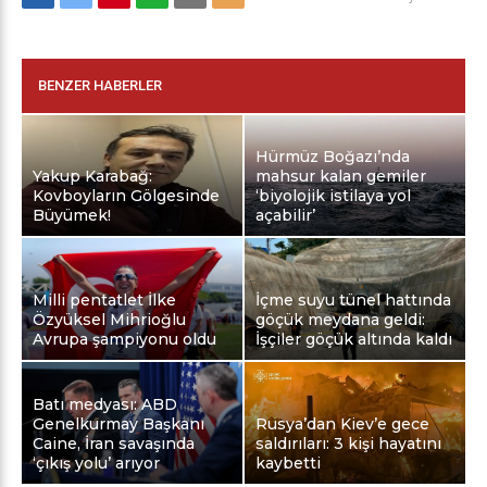
BENZER HABERLER
Hürmüz Boğazı’nda
Yakup Karabağ:
mahsur kalan gemiler
Kovboyların Gölgesinde
‘biyolojik istilaya yol
Büyümek!
açabilir’
Milli pentatlet İlke
İçme suyu tünel hattında
Özyüksel Mihrioğlu
göçük meydana geldi:
Avrupa şampiyonu oldu
İşçiler göçük altında kaldı
Batı medyası: ABD
Genelkurmay Başkanı
Rusya’dan Kiev’e gece
Caine, İran savaşında
saldırıları: 3 kişi hayatını
‘çıkış yolu’ arıyor
kaybetti