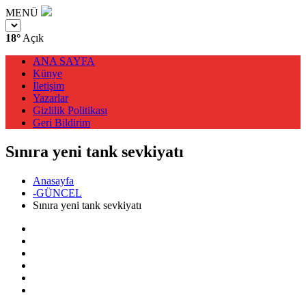
MENÜ
18°
Açık
ANA SAYFA
Künye
İletişim
Yazarlar
Gizlilik Politikası
Geri Bildirim
Sınıra yeni tank sevkiyatı
Anasayfa
-GÜNCEL
Sınıra yeni tank sevkiyatı