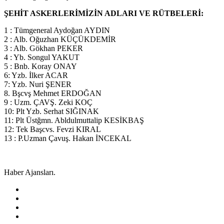
ŞEHİT ASKERLERİMİZİN ADLARI VE RÜTBELERİ:
1 : Tümgeneral Aydoğan AYDIN
2 : Alb. Oğuzhan KÜÇÜKDEMİR
3 : Alb. Gökhan PEKER
4 : Yb. Songul YAKUT
5 : Bnb. Koray ONAY
6: Yzb. İlker ACAR
7: Yzb. Nuri ŞENER
8. Bşcvş Mehmet ERDOĞAN
9 : Uzm. ÇAVŞ. Zeki KOÇ
10: Plt Yzb. Serhat SIĞINAK
11: Plt Üstğmn. Abldulmuttalip KESİKBAŞ
12: Tek Başcvs. Fevzi KIRAL
13 : P.Uzman Çavuş. Hakan İNCEKAL
Haber Ajansları.