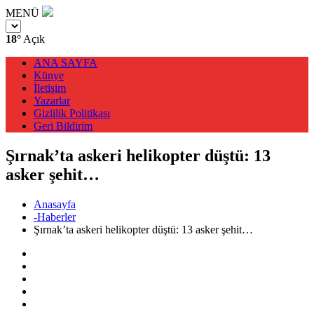
MENÜ
18°
Açık
ANA SAYFA
Künye
İletişim
Yazarlar
Gizlilik Politikası
Geri Bildirim
Şırnak’ta askeri helikopter düştü: 13
asker şehit…
Anasayfa
-Haberler
Şırnak’ta askeri helikopter düştü: 13 asker şehit…