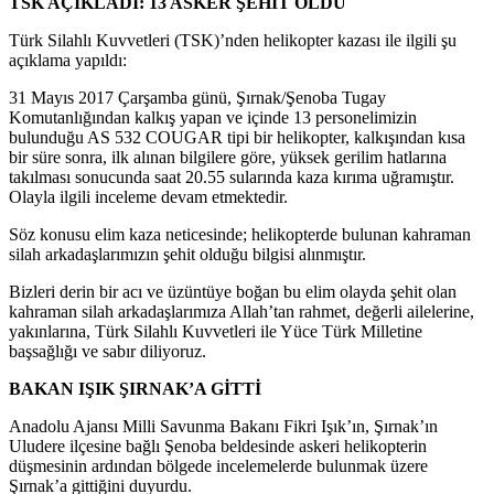
TSK AÇIKLADI: 13 ASKER ŞEHİT OLDU
Türk Silahlı Kuvvetleri (TSK)’nden helikopter kazası ile ilgili şu
açıklama yapıldı:
31 Mayıs 2017 Çarşamba günü, Şırnak/Şenoba Tugay
Komutanlığından kalkış yapan ve içinde 13 personelimizin
bulunduğu AS 532 COUGAR tipi bir helikopter, kalkışından kısa
bir süre sonra, ilk alınan bilgilere göre, yüksek gerilim hatlarına
takılması sonucunda saat 20.55 sularında kaza kırıma uğramıştır.
Olayla ilgili inceleme devam etmektedir.
Söz konusu elim kaza neticesinde; helikopterde bulunan kahraman
silah arkadaşlarımızın şehit olduğu bilgisi alınmıştır.
Bizleri derin bir acı ve üzüntüye boğan bu elim olayda şehit olan
kahraman silah arkadaşlarımıza Allah’tan rahmet, değerli ailelerine,
yakınlarına, Türk Silahlı Kuvvetleri ile Yüce Türk Milletine
başsağlığı ve sabır diliyoruz.
BAKAN IŞIK ŞIRNAK’A GİTTİ
Anadolu Ajansı Milli Savunma Bakanı Fikri Işık’ın, Şırnak’ın
Uludere ilçesine bağlı Şenoba beldesinde askeri helikopterin
düşmesinin ardından bölgede incelemelerde bulunmak üzere
Şırnak’a gittiğini duyurdu.