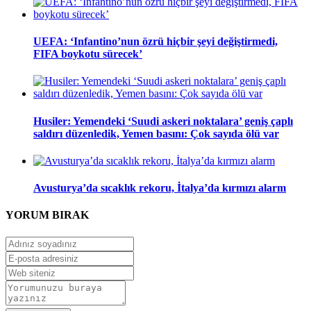
UEFA: ‘Infantino’nun özrü hiçbir şeyi değiştirmedi,
FIFA boykotu sürecek’
Husiler: Yemendeki ‘Suudi askeri noktalara’ geniş çaplı
saldırı düzenledik, Yemen basını: Çok sayıda ölü var
Avusturya’da sıcaklık rekoru, İtalya’da kırmızı alarm
YORUM
BIRAK