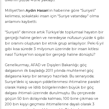
ülkenin yüzde 4’üne yaklaştı.
Milliyet’ten
Aydın Hasan
‘ın haberine göre “Suriyeli”
kelimesi, sokaktaki insan için “Suriye vatandaşı” olma
anlamını kaybetti.
“Suriyeli” denince artık Türkiye’de toplumsal hayatın bir
gerçeği haline gelen ve neredeyse nüfusun yüzde 4 gibi
bir oranını oluşturan bir etnik grup anlaşılıyor. Peki 6 yıl
gibi kısa sürede 3 milyonun üzerinde bir insan kitlesi
nasıl Türkiye’nin sosyal bir gerçeği haline dönüştü?
Genelkurmay, AFAD ve Dışişleri Bakanlığı; göç
dalgasının ilk başladığı 2011 yılında muhtemel göç
dalgasına karşı bir senaryo hazırladı. Bu senaryoda;
Suriye’deki iç savaşın şiddetlenmesi ihtimaline paralel
olarak Halep ve İdlib bölgelerinden büyük bir göç
dalgası ihtimali üzerinde durulmuştu. Bu çerçevede
göçün 50 bin dolayında kalması, 100 bine çıkması ve
200 bin kişiyi geçmesi ihtimallerine dayalı olarak 3