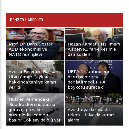
BENZER HABERLER
Prof. Dr. Barış Doster:
Hasan Kanaatlı: Hz. İmam
ABD ekonomisi ve
Ali’den Kur’an-ı Kerim’e
NATO’nun işlevi
dair sözler!
Avcılar Belediye Başkanı
UEFA: ‘Infantino’nun
Utku Caner Çaykara
özrü hiçbir şeyi
hakkında tahliye kararı
değiştirmedi, FIFA
verildi
boykotu sürecek’
Husiler: Yemendeki
‘Suudi askeri noktalara’
geniş çaplı saldırı
Avusturya’da sıcaklık
düzenledik, Yemen
rekoru, İtalya’da kırmızı
basını: Çok sayıda ölü var
alarm