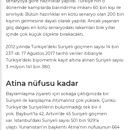
senaryoya göre hazırlıklar yapıldı. Türkiye’nin o
dönemde kamplarda barındırma imkanı 60 bin kişi ile
sınırlıydı. Bütün hazırlıklar en kötü senaryo olan 200 bin
kişinin gelmesine dayalı olarak yapıldı. Ancak yaşanan
göç dalgası en kötü senaryodaki rakamları bile yıllar
içinde çok küçük ölçekte bırakacaktı.
2012 yılında Türkiye’deki Suriyeli göçmen sayısı 14 bin
237 idi. 17 Ağustos 2017 tarihli veriler itibariyle
Türkiye’deki biyometrik kayıt altına alınan Suriyeli sayısı
3 milyon 141 bin 380.
Atina nüfusu kadar
Bayramlaşma ziyareti için sokağa çıktığınızda bir
Suriyeli ile karşılaşma ihtimaliniz çok yüksek. Çünkü
Türkiye’de Suriyelilerin bulunmadığı tek bir il
yok. Bayburt’ta 42, Artvin’de 45 Suriyeli göçmen
var. İstanbul’daki Suriyeli sayısı 501 bin 929’a
ulaştı. Yunanistan’ın başkenti Atina’nın nüfusunun 664