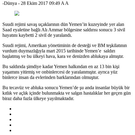
-Dünya
-
28 Ekim 2017 09:49
A
A
Suudi rejimi savaş uçaklarının dün Yemen’in kuzeyinde yer alan
Saad eyaletine bağlı Alı Ammar bölgesine saldırısı sonucu 3 sivil
hayatını kaybetti 2 sivil de yaralandı.
Suudi rejimi, Amerikan yönetiminin de desteği ve BM teşkilatının
vurdum duymazlığıyla mart 2015 tarihinde Yemen’e saldırı
başlatmış ve bu ülkeyi hava, kara ve denizden ablukaya almıştır.
Bu saldırıda şimdiye kadar Yemen halkından en az 13 bin kişi
yaşamını yitirmiş ve onbinlercesi de yaralanmıştır. ayrıca yüz
binlerce insan da evlerinden barklarından olmuştur.
Bu tecavüz ve abluka sonucu Yemen’de şu anda insanlar büyük bir
kıtlık ve açlık içinde bulunmakta ve salgın hastalıklar her geçen gün
biraz daha fazla ülkeye yayılmaktadır.