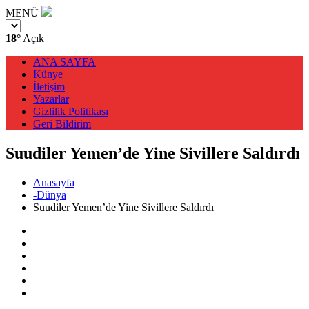
MENÜ
18°
Açık
ANA SAYFA
Künye
İletişim
Yazarlar
Gizlilik Politikası
Geri Bildirim
Suudiler Yemen’de Yine Sivillere Saldırdı
Anasayfa
-Dünya
Suudiler Yemen’de Yine Sivillere Saldırdı