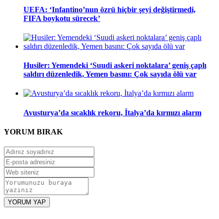
UEFA: ‘Infantino’nun özrü hiçbir şeyi değiştirmedi,
FIFA boykotu sürecek’
Husiler: Yemendeki ‘Suudi askeri noktalara’ geniş çaplı
saldırı düzenledik, Yemen basını: Çok sayıda ölü var
Avusturya’da sıcaklık rekoru, İtalya’da kırmızı alarm
YORUM
BIRAK
YORUM YAP