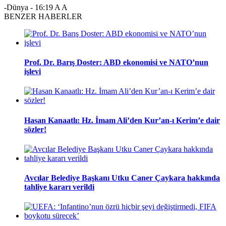
-Dünya
-
16:19
A
A
BENZER HABERLER
Prof. Dr. Barış Doster: ABD ekonomisi ve NATO’nun
işlevi
Hasan Kanaatlı: Hz. İmam Ali’den Kur’an-ı Kerim’e dair
sözler!
Avcılar Belediye Başkanı Utku Caner Çaykara hakkında
tahliye kararı verildi