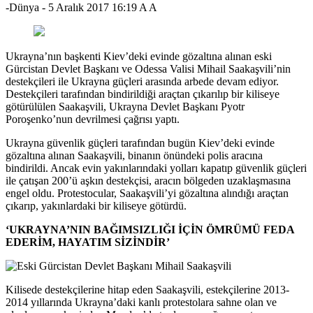
-Dünya
-
5 Aralık 2017 16:19
A
A
Ukrayna’nın başkenti Kiev’deki evinde gözaltına alınan eski
Gürcistan Devlet Başkanı ve Odessa Valisi Mihail Saakaşvili’nin
destekçileri ile Ukrayna güçleri arasında arbede devam ediyor.
Destekçileri tarafından bindirildiği araçtan çıkarılıp bir kiliseye
götürülülen Saakaşvili, Ukrayna Devlet Başkanı Pyotr
Poroşenko’nun devrilmesi çağrısı yaptı.
Ukrayna güvenlik güçleri tarafından bugün Kiev’deki evinde
gözaltına alınan Saakaşvili, binanın önündeki polis aracına
bindirildi. Ancak evin yakınlarındaki yolları kapatıp güvenlik güçleri
ile çatışan 200’ü aşkın destekçisi, aracın bölgeden uzaklaşmasına
engel oldu. Protestocular, Saakaşvili’yi gözaltına alındığı araçtan
çıkarıp, yakınlardaki bir kiliseye götürdü.
‘UKRAYNA’NIN BAĞIMSIZLIĞI İÇİN ÖMRÜMÜ FEDA
EDERİM, HAYATIM SİZİNDİR’
Kilisede destekçilerine hitap eden Saakaşvili, estekçilerine 2013-
2014 yıllarında Ukrayna’daki kanlı protestolara sahne olan ve