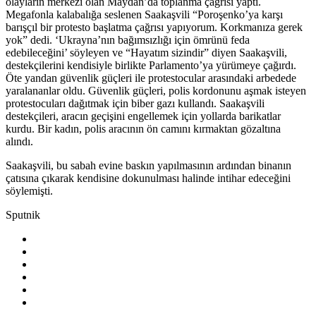
olayların merkezi olan Maydan’da toplanma çağrısı yaptı.
Megafonla kalabalığa seslenen Saakaşvili “Poroşenko’ya karşı
barışçıl bir protesto başlatma çağrısı yapıyorum. Korkmanıza gerek
yok” dedi. ‘Ukrayna’nın bağımsızlığı için ömrünü feda
edebileceğini’ söyleyen ve “Hayatım sizindir” diyen Saakaşvili,
destekçilerini kendisiyle birlikte Parlamento’ya yürümeye çağırdı.
Öte yandan güvenlik güçleri ile protestocular arasındaki arbedede
yaralananlar oldu. Güvenlik güçleri, polis kordonunu aşmak isteyen
protestocuları dağıtmak için biber gazı kullandı. Saakaşvili
destekçileri, aracın geçişini engellemek için yollarda barikatlar
kurdu. Bir kadın, polis aracının ön camını kırmaktan gözaltına
alındı.
Saakaşvili, bu sabah evine baskın yapılmasının ardından binanın
çatısına çıkarak kendisine dokunulması halinde intihar edeceğini
söylemişti.
Sputnik