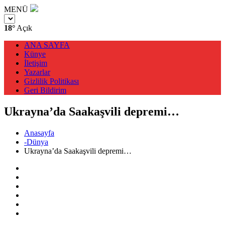
MENÜ
18°
Açık
ANA SAYFA
Künye
İletişim
Yazarlar
Gizlilik Politikası
Geri Bildirim
Ukrayna’da Saakaşvili depremi…
Anasayfa
-Dünya
Ukrayna’da Saakaşvili depremi…