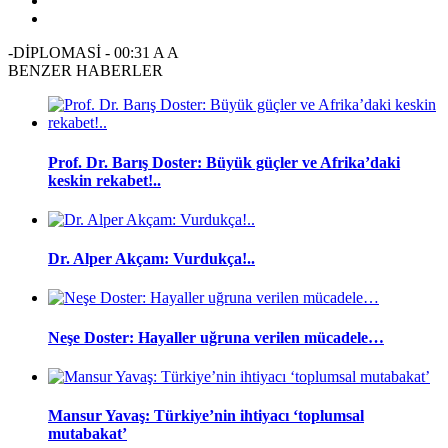
-DİPLOMASİ
-
00:31
A
A
BENZER HABERLER
Prof. Dr. Barış Doster: Büyük güçler ve Afrika’daki
keskin rekabet!..
Dr. Alper Akçam: Vurdukça!..
Neşe Doster: Hayaller uğruna verilen mücadele…
Mansur Yavaş: Türkiye’nin ihtiyacı ‘toplumsal
mutabakat’