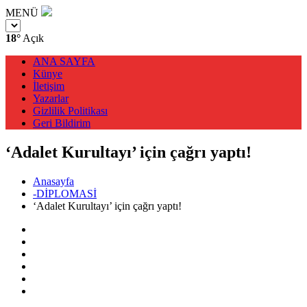
MENÜ
18°
Açık
ANA SAYFA
Künye
İletişim
Yazarlar
Gizlilik Politikası
Geri Bildirim
‘Adalet Kurultayı’ için çağrı yaptı!
Anasayfa
-DİPLOMASİ
‘Adalet Kurultayı’ için çağrı yaptı!