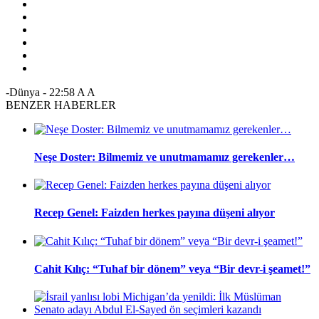
-Dünya
-
22:58
A
A
BENZER HABERLER
Neşe Doster: Bilmemiz ve unutmamamız gerekenler…
Recep Genel: Faizden herkes payına düşeni alıyor
Cahit Kılıç: “Tuhaf bir dönem” veya “Bir devr-i şeamet!”