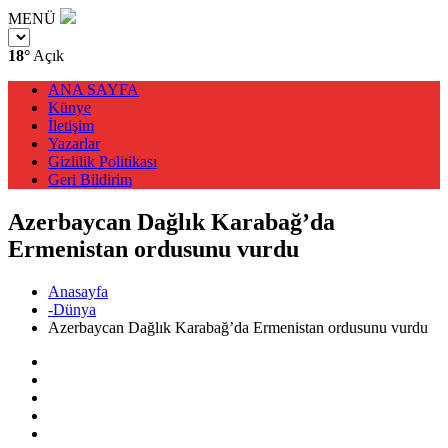
MENÜ
18°
Açık
ANA SAYFA
Künye
İletişim
Yazarlar
Gizlilik Politikası
Geri Bildirim
Azerbaycan Dağlık Karabağ’da
Ermenistan ordusunu vurdu
Anasayfa
-Dünya
Azerbaycan Dağlık Karabağ’da Ermenistan ordusunu vurdu