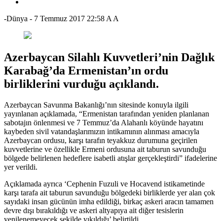
-Dünya
-
7 Temmuz 2017 22:58
A
A
Azerbaycan Silahlı Kuvvetleri’nin Dağlık
Karabağ’da Ermenistan’ın ordu
birliklerini vurduğu açıklandı.
Azerbaycan Savunma Bakanlığı’nın sitesinde konuyla ilgili
yayınlanan açıklamada, “Ermenistan tarafından yeniden planlanan
sabotajın önlenmesi ve 7 Temmuz’da Alahanlı köyünde hayatını
kaybeden sivil vatandaşlarımızın intikamının alınması amacıyla
Azerbaycan ordusu, karşı tarafın teyakkuz durumuna geçirilen
kuvvetlerine ve özellikle Ermeni ordusuna ait taburun savunduğu
bölgede belirlenen hedeflere isabetli atışlar gerçekleştirdi” ifadelerine
yer verildi.
Açıklamada ayrıca ‘Cephenin Fuzuli ve Hocavend istikametinde
karşı tarafa ait taburun savunduğu bölgedeki birliklerde yer alan çok
sayıdaki insan gücünün imha edildiği, birkaç askeri aracın tamamen
devre dışı bırakıldığı ve askeri altyapıya ait diğer tesislerin
yenilenemeyecek şekilde yıkıldığı’ belirtildi.