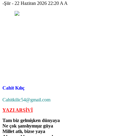
-Şiir
-
22 Haziran 2026 22:20
A
A
Cahit Kılıç
Cahitkilic54@gmail.com
YAZI ARŞİVİ
Tam biz gelmişken dünyaya
Ne çok şanslıymışız güya
Millet atlı, bizse yaya