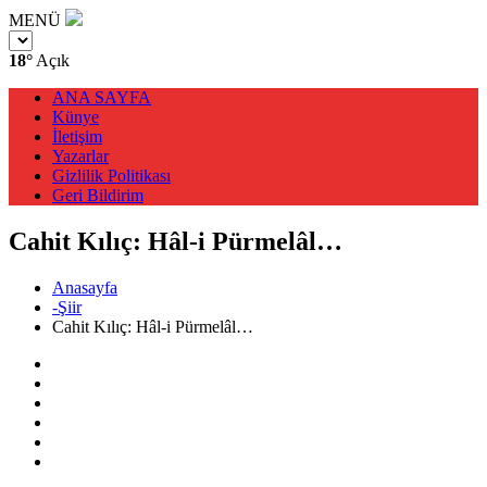
MENÜ
18°
Açık
ANA SAYFA
Künye
İletişim
Yazarlar
Gizlilik Politikası
Geri Bildirim
Cahit Kılıç: Hâl-i Pürmelâl…
Anasayfa
-Şiir
Cahit Kılıç: Hâl-i Pürmelâl…