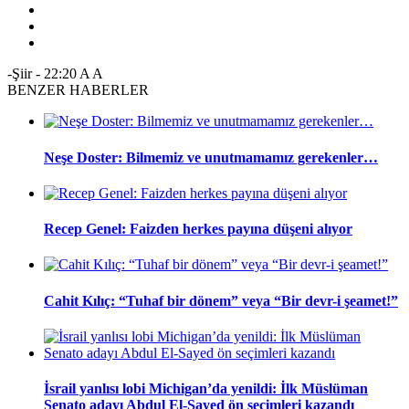
-Şiir
-
22:20
A
A
BENZER HABERLER
Neşe Doster: Bilmemiz ve unutmamamız gerekenler…
Recep Genel: Faizden herkes payına düşeni alıyor
Cahit Kılıç: “Tuhaf bir dönem” veya “Bir devr-i şeamet!”
İsrail yanlısı lobi Michigan’da yenildi: İlk Müslüman
Senato adayı Abdul El-Sayed ön seçimleri kazandı