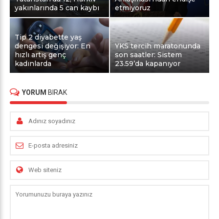
yakınlarında 5 can kaybı
etmiyoruz
Tip 2 diyabette yaş
dengesi değişiyor: En
YKS tercih maratonunda
hızlı artış genç
son saatler: Sistem
kadınlarda
23.59’da kapanıyor
YORUM
BIRAK