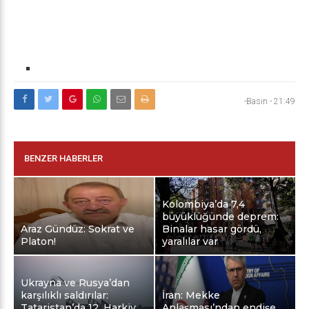
-Basın
-
21:49
BENZER HABERLER
Kolombiya’da 7,4
büyüklüğünde deprem:
Araz Gündüz: Sokrat ve
Binalar hasar gördü,
Platon!
yaralılar var
Ukrayna ve Rusya’dan
karşılıklı saldırılar:
İran: Mekke
Tataristan’da 12, Harkiv
Anlaşması’ndan endişe