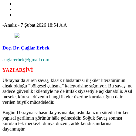
-Analiz
-
7 Şubat 2026 18:54
A
A
Doç. Dr. Çağlar Erbek
caglarerbek@gmail.com
YAZI ARŞİVİ
Ukrayna’da süren savaş, klasik uluslararası ilişkiler literatürünün
alışık olduğu “bölgesel çatışma” kategorisine sığmıyor. Bu savaş, ne
sadece güvenlik ikilemiyle ne de ittifak siyasetiyle açıklanabilir. Asıl
mesele, küresel düzenin hangi ilkeler üzerine kurulacağına dair
verilen büyük mücadeledir.
Bugün Ukrayna sahasında yaşananlar, aslında uzun süredir biriken
yapısal gerilimin görünür hâle gelmesidir. Soğuk Savaş sonrası
kurulan tek merkezli dünya düzeni, artık kendi sınırlarına
dayanmıştır.