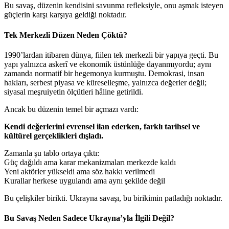
Bu savaş, düzenin kendisini savunma refleksiyle, onu aşmak isteyen
güçlerin karşı karşıya geldiği noktadır.
Tek Merkezli Düzen Neden Çöktü?
1990’lardan itibaren dünya, fiilen tek merkezli bir yapıya geçti. Bu
yapı yalnızca askerî ve ekonomik üstünlüğe dayanmıyordu; aynı
zamanda normatif bir hegemonya kurmuştu. Demokrasi, insan
hakları, serbest piyasa ve küreselleşme, yalnızca değerler değil;
siyasal meşruiyetin ölçütleri hâline getirildi.
Ancak bu düzenin temel bir açmazı vardı:
Kendi değerlerini evrensel ilan ederken, farklı tarihsel ve
kültürel gerçeklikleri dışladı.
Zamanla şu tablo ortaya çıktı:
Güç dağıldı ama karar mekanizmaları merkezde kaldı
Yeni aktörler yükseldi ama söz hakkı verilmedi
Kurallar herkese uygulandı ama aynı şekilde değil
Bu çelişkiler birikti. Ukrayna savaşı, bu birikimin patladığı noktadır.
Bu Savaş Neden Sadece Ukrayna’yla İlgili Değil?