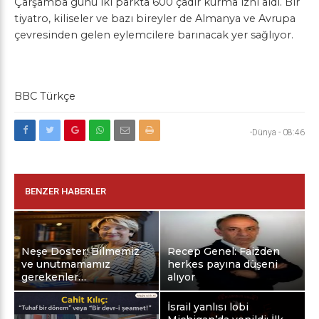
Çarşamba günü iki parkta 600 çadır kurma izni aldı. Bir
tiyatro, kiliseler ve bazı bireyler de Almanya ve Avrupa
çevresinden gelen eylemcilere barınacak yer sağlıyor.
BBC Türkçe
-Dünya
-
08:46
BENZER HABERLER
Neşe Doster: Bilmemiz
Recep Genel: Faizden
ve unutmamamız
herkes payına düşeni
gerekenler…
alıyor
İsrail yanlısı lobi