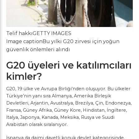
Telif hakkı
GETTY IMAGES
Image caption
Bu yılki G20 zirvesi için yoğun
güvenlik önlemleri alındı
G20 üyeleri ve katılımcıları
kimler?
G20, 19 ülke ve Avrupa Birliği’nden oluşuyor. Bu ülkeler
Türkiye’nin yanı sıra Almanya, Amerika Birleşik
Devletleri, Arjantin, Avustralya, Brezilya, Çin, Endonezya,
Fransa, Güney Afrika, Güney Kore, Hindistan, İngiltere,
İtalya, Japonya, Kanada, Meksika, Rusya ve Suudi
Arabistan olarak sıralanıyor.
İspanya da daimi davetli konuk devlet kategorisinde.