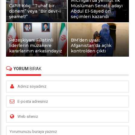
Michigan’da yenildi: İlk
Cahit Kılıç: “Tuhaf bir
Müslüman Senato adayı
dönem” veya “Bir devr-i
Abdul El-Sayed ön
şeamet!”
seçimleri kazandı
Pezeşkiyan: Filistinli
BM’den uyarı:
liderlerin müzakere
Afganistan’da açlık
kararlarının arkasındayız
kontrolden çıktı
YORUM
BIRAK