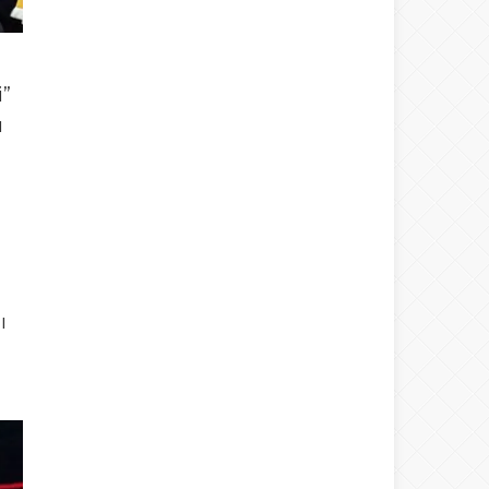
i”
ı
ı