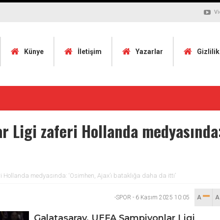
Vi
Künye
İletişim
Yazarlar
Gizlili
r Ligi zaferi Hollanda medyasında:
i Hollanda medyasında: ‘Osimhen, Ajax’ı bataklığa daha da itti’
-SPOR
-
6 Kasım 2025 10:05
A
Galatasaray, UEFA Şampiyonlar Ligi