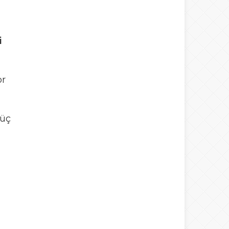
i
or
 üç
a