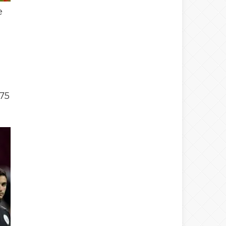
e
 75