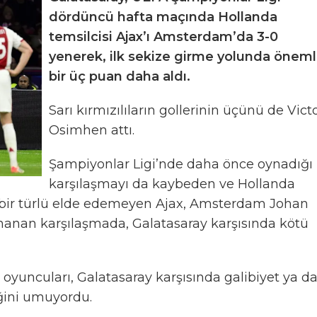
dördüncü hafta maçında Hollanda
temsilcisi Ajax’ı Amsterdam’da 3-0
yenerek, ilk sekize girme yolunda öneml
bir üç puan daha aldı.
Sarı kırmızılıların gollerinin üçünü de Vict
Osimhen attı.
Şampiyonlar Ligi’nde daha önce oynadığı
karşılaşmayı da kaybeden ve Hollanda
arı bir türlü elde edemeyen Ajax, Amsterdam Johan
nanan karşılaşmada, Galatasaray karşısında kötü
 oyuncuları, Galatasaray karşısında galibiyet ya d
ğini umuyordu.