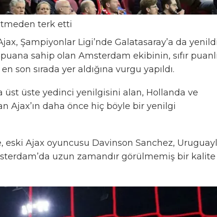
itmeden terk etti
Ajax, Şampiyonlar Ligi’nde Galatasaray’a da yenild
ır puana sahip olan Amsterdam ekibinin, sıfır puanl
 en son sırada yer aldığına vurgu yapıldı.
 üst üste yedinci yenilgisini alan, Hollanda ve
 Ajax’ın daha önce hiç böyle bir yenilgi
, eski Ajax oyuncusu Davinson Sanchez, Uruguayl
 Amsterdam’da uzun zamandır görülmemiş bir kalite