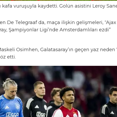
kafa vuruşuyla kaydetti. Golün asistini Leroy San
n De Telegraaf da, maça ilişkin gelişmeleri, “Ajax
ay, Şampiyonlar Ligi’nde Amsterdamlıları ezdi”
Maskeli Osimhen, Galatasaray’ın geçen yaz neden
z etti.