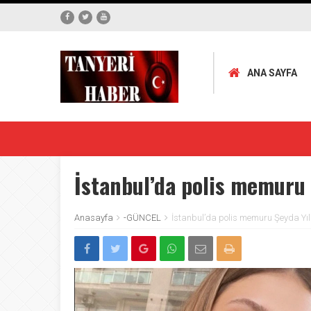
ANA SAYFA
İstanbul’da polis memuru 
Anasayfa
-GÜNCEL
İstanbul’da polis memuru Şeyda Yıl