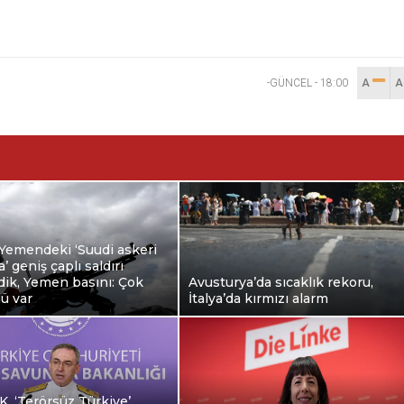
-GÜNCEL
-
18:00
A
 Yemendeki ‘Suudi askeri
’ geniş çaplı saldırı
ik, Yemen basını: Çok
Avusturya’da sıcaklık rekoru,
lü var
İtalya’da kırmızı alarm
, ‘Terörsüz Türkiye’