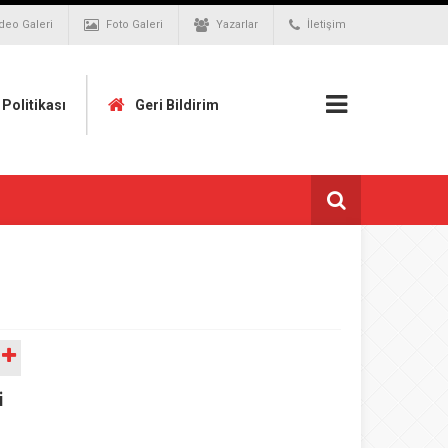
deo Galeri
Foto Galeri
Yazarlar
İletişim
k Politikası
Geri Bildirim
A
i