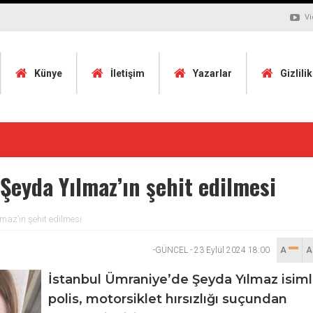
Vi
Künye
İletişim
Yazarlar
Gizlili
Şeyda Yılmaz’ın şehit edilmesi
maz’ın şehit edilmesi
-GÜNCEL
-
23 Eylül 2024 18:00
A
İstanbul Ümraniye’de Şeyda Yılmaz isiml
polis, motorsiklet hırsızlığı suçundan