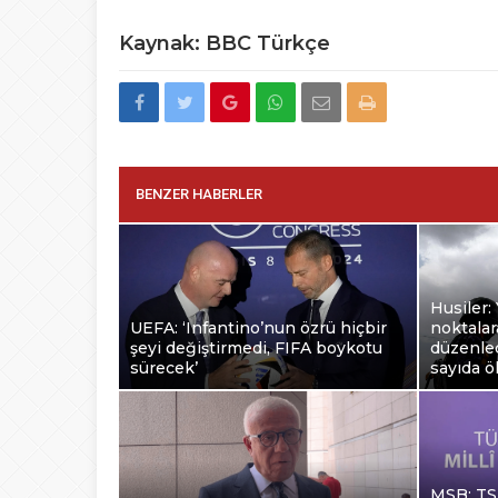
Kaynak: BBC Türkçe
BENZER HABERLER
Husiler:
UEFA: ‘Infantino’nun özrü hiçbir
noktalara
şeyi değiştirmedi, FIFA boykotu
düzenled
sürecek’
sayıda ö
MSB: TSK