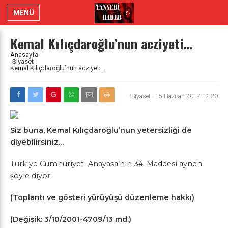
MENÜ
Kemal Kılıçdaroğlu’nun acziyeti…
Anasayfa
-Siyaset
Kemal Kılıçdaroğlu’nun acziyeti…
-Siyaset
-
15 Haziran 2017 12:30
Siz buna, Kemal Kılıçdaroğlu’nun yetersizliği de
diyebilirsiniz…
Türkiye Cumhuriyeti Anayasa’nın 34. Maddesi aynen
şöyle diyor:
(Toplantı ve gösteri yürüyüşü düzenleme hakkı)
(Değişik: 3/10/2001-4709/13 md.)