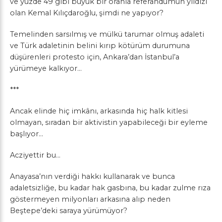
ve yüzde 49 gibi büyük bir oranla referandumun yıldızı
olan Kemal Kılıçdaroğlu, şimdi ne yapıyor?
Temelinden sarsılmış ve mülkü tarumar olmuş adaleti
ve Türk adaletinin belini kırıp kötürüm durumuna
düşürenleri protesto için, Ankara’dan İstanbul’a
yürümeye kalkıyor…
***
Ancak elinde hiç imkânı, arkasında hiç halk kitlesi
olmayan, sıradan bir aktivistin yapabileceği bir eyleme
başlıyor…
Acziyettir bu…
Anayasa’nın verdiği hakkı kullanarak ve bunca
adaletsizliğe, bu kadar hak gasbına, bu kadar zulme rıza
göstermeyen milyonları arkasına alıp neden
Beştepe’deki saraya yürümüyor?