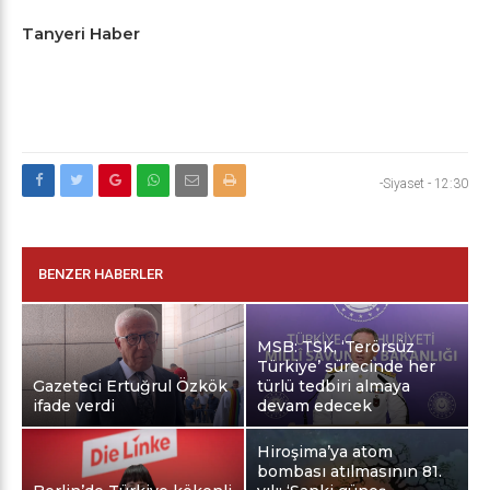
Tanyeri Haber
-Siyaset
-
12:30
BENZER HABERLER
MSB: TSK, ‘Terörsüz
Türkiye’ sürecinde her
Gazeteci Ertuğrul Özkök
türlü tedbiri almaya
ifade verdi
devam edecek
Hiroşima’ya atom
bombası atılmasının 81.