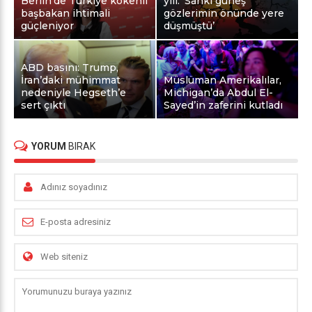
Berlin’de Türkiye kökenli
yılı: ‘Sanki güneş
başbakan ihtimali
gözlerimin önünde yere
güçleniyor
düşmüştü’
ABD basını: Trump,
İran’daki mühimmat
Müslüman Amerikalılar,
nedeniyle Hegseth’e
Michigan’da Abdul El-
sert çıktı
Sayed’in zaferini kutladı
YORUM
BIRAK