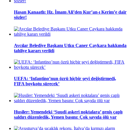
Hasan Kanaatlı: Hz. İmam Ali’den Kur’an-ı Kerim’e dair
sözler!
Avcılar Belediye Başkanı Utku Caner Çaykara hakkında
tahliye kararı verildi
UEFA: ‘Infantino’nun özrü hiçbir şeyi değiştirmedi,
FIFA boykotu sürecek’
Husiler: Yemendeki ‘Suudi askeri noktalara’ geniş çaplı
saldırı düzenledik, Yemen basını: Çok sayıda ölü var