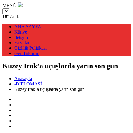
MENÜ
18°
Açık
ANA SAYFA
Künye
İletişim
Yazarlar
Gizlilik Politikası
Geri Bildirim
Kuzey Irak’a uçuşlarda yarın son gün
Anasayfa
-DİPLOMASİ
Kuzey Irak’a uçuşlarda yarın son gün