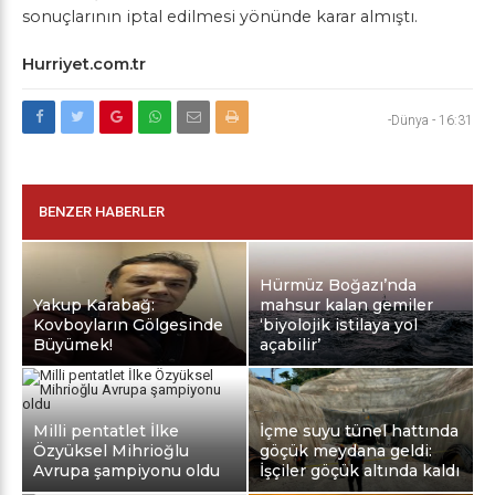
sonuçlarının iptal edilmesi yönünde karar almıştı.
Hurriyet.com.tr
-Dünya
-
16:31
BENZER HABERLER
Hürmüz Boğazı’nda
Yakup Karabağ:
mahsur kalan gemiler
Kovboyların Gölgesinde
‘biyolojik istilaya yol
Büyümek!
açabilir’
Milli pentatlet İlke
İçme suyu tünel hattında
Özyüksel Mihrioğlu
göçük meydana geldi:
Avrupa şampiyonu oldu
İşçiler göçük altında kaldı