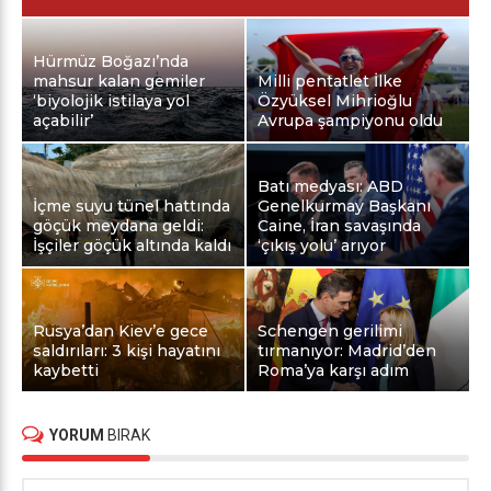
Hürmüz Boğazı’nda
mahsur kalan gemiler
Milli pentatlet İlke
‘biyolojik istilaya yol
Özyüksel Mihrioğlu
açabilir’
Avrupa şampiyonu oldu
Batı medyası: ABD
İçme suyu tünel hattında
Genelkurmay Başkanı
göçük meydana geldi:
Caine, İran savaşında
İşçiler göçük altında kaldı
‘çıkış yolu’ arıyor
Rusya’dan Kiev’e gece
Schengen gerilimi
saldırıları: 3 kişi hayatını
tırmanıyor: Madrid’den
kaybetti
Roma’ya karşı adım
YORUM
BIRAK