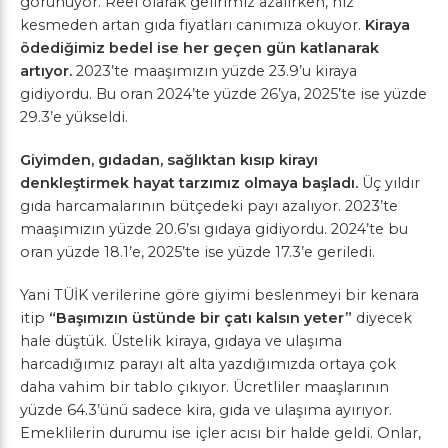
görünüyor. Reel olarak gelirimiz azalırken, hız
kesmeden artan gıda fiyatları canımıza okuyor.
Kiraya
ödediğimiz bedel ise her geçen gün katlanarak
artıyor.
2023’te maaşımızın yüzde 23.9’u kiraya
gidiyordu. Bu oran 2024’te yüzde 26’ya, 2025’te ise yüzde
29.3’e yükseldi.
Giyimden, gıdadan, sağlıktan kısıp kirayı
denkleştirmek hayat tarzımız olmaya başladı.
Üç yıldır
gıda harcamalarının bütçedeki payı azalıyor. 2023’te
maaşımızın yüzde 20.6’sı gıdaya gidiyordu. 2024’te bu
oran yüzde 18.1’e, 2025’te ise yüzde 17.3’e geriledi.
Yani TÜİK verilerine göre giyimi beslenmeyi bir kenara
itip
“Başımızın üstünde bir çatı kalsın yeter”
diyecek
hale düştük. Üstelik kiraya, gıdaya ve ulaşıma
harcadığımız parayı alt alta yazdığımızda ortaya çok
daha vahim bir tablo çıkıyor. Ücretliler maaşlarının
yüzde 64.3’ünü sadece kira, gıda ve ulaşıma ayırıyor.
Emeklilerin durumu ise içler acısı bir halde geldi. Onlar,