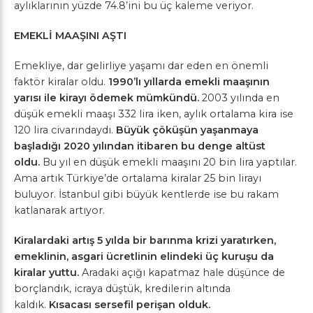
aylıklarının yüzde 74.8’ini bu üç kaleme veriyor.
EMEKLİ MAAŞINI AŞTI
Emekliye, dar gelirliye yaşamı dar eden en önemli
faktör kiralar oldu.
1990’lı yıllarda emekli maaşının
yarısı ile kirayı ödemek mümkündü.
2003 yılında en
düşük emekli maaşı 332 lira iken, aylık ortalama kira ise
120 lira civarındaydı.
Büyük çöküşün yaşanmaya
başladığı 2020 yılından itibaren bu denge altüst
oldu.
Bu yıl en düşük emekli maaşını 20 bin lira yaptılar.
Ama artık Türkiye’de ortalama kiralar 25 bin lirayı
buluyor. İstanbul gibi büyük kentlerde ise bu rakam
katlanarak artıyor.
Kiralardaki artış 5 yılda bir barınma krizi yaratırken,
emeklinin, asgari ücretlinin elindeki üç kuruşu da
kiralar yuttu.
Aradaki açığı kapatmaz hale düşünce de
borçlandık, icraya düştük, kredilerin altında
kaldık.
Kısacası sersefil perişan olduk.