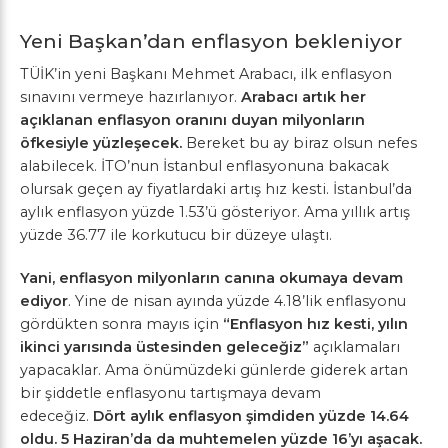
Yeni Başkan’dan enflasyon bekleniyor
TÜİK’in yeni Başkanı Mehmet Arabacı, ilk enflasyon
sınavını vermeye hazırlanıyor.
Arabacı artık her
açıklanan enflasyon oranını duyan milyonların
öfkesiyle yüzleşecek.
Bereket bu ay biraz olsun nefes
alabilecek. İTO’nun İstanbul enflasyonuna bakacak
olursak geçen ay fiyatlardaki artış hız kesti. İstanbul’da
aylık enflasyon yüzde 1.53’ü gösteriyor. Ama yıllık artış
yüzde 36.77 ile korkutucu bir düzeye ulaştı.
Yani, enflasyon milyonların canına okumaya devam
ediyor
. Yine de nisan ayında yüzde 4.18’lik enflasyonu
gördükten sonra mayıs için
“Enflasyon hız kesti, yılın
ikinci yarısında üstesinden geleceğiz”
açıklamaları
yapacaklar. Ama önümüzdeki günlerde giderek artan
bir şiddetle enflasyonu tartışmaya devam
edeceğiz.
Dört aylık enflasyon şimdiden yüzde 14.64
oldu. 5 Haziran’da da muhtemelen yüzde 16’yı aşacak.