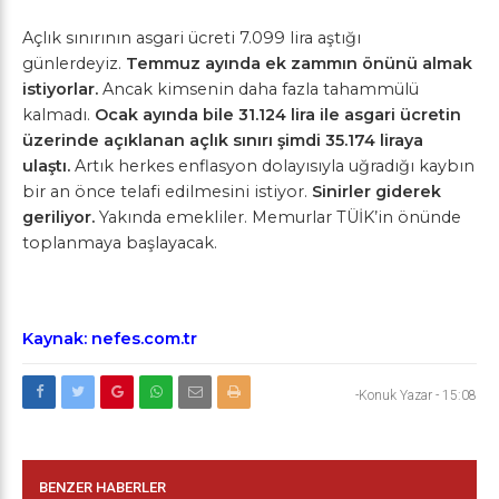
Açlık sınırının asgari ücreti 7.099 lira aştığı
günlerdeyiz.
Temmuz ayında ek zammın önünü almak
istiyorlar.
Ancak kimsenin daha fazla tahammülü
kalmadı.
Ocak ayında bile 31.124 lira ile asgari ücretin
üzerinde açıklanan açlık sınırı şimdi 35.174 liraya
ulaştı.
Artık herkes enflasyon dolayısıyla uğradığı kaybın
bir an önce telafi edilmesini istiyor.
Sinirler giderek
geriliyor.
Yakında emekliler. Memurlar TÜİK’in önünde
toplanmaya başlayacak.
Kaynak: nefes.com.tr
-Konuk Yazar
-
15:08
BENZER HABERLER