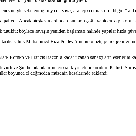
nlere” bir yanıt olarak tasarladığını söyledi.
eyimiyle şekillendiğini ya da savaşlara tepki olarak üretildiğini” anlat
kapalıydı. Ancak ateşkesin ardından bunların çoğu yeniden kapılarını ha
 tutuldu; böylece savaşın yeniden başlaması halinde yapıtlar hızla güve
tarihe sahip. Muhammed Rıza Pehlevi’nin hükümeti, petrol gelirlerinin
 Mark Rothko ve Francis Bacon’a kadar uzanan sanatçıların eserlerini 
virdi ve Şii din adamlarının teokratik yönetimi kuruldu. Kübist, Sürreal
yıllar boyunca el değmeden müzenin kasalarında saklandı.