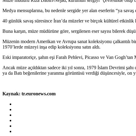
Müze müdürü Rıza Dabiri-Nejad, kurumun sergiyi “çevresinde olup bite
Medya mensuplarına, bu nedenle sergide yer alan eserlerin “ya savaş den
40 günlük savaş süresince İran’da müzeler ve birçok kültürel etkinlik 
Buna karşın, müze müdürüne göre, sergilenen eser sayısı bilerek düşük
Müzenin modern Amerikan ve Avrupa sanat koleksiyonu çalkantılı bir 
1970’lerde müzeyi inşa edip koleksiyonu satın aldı.
Eski imparatoriçe, şahın eşi Farah Pehlevi, Picasso ve Van Gogh’tan
Ancak müze açıldıktan sadece iki yıl sonra, 1979 İslam Devrimi şahı de
ya da Batı beğenilerine yaranma görüntüsü verdiği düşüncesiyle, on 
Kaynak: tr.euronews.com