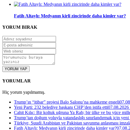
Fatih Altaylı: Medyanın kirli zincirinde daha kimler var?
YORUM
BIRAK
YORUM YAP
YORUMLAR
Hiç yorum yapılmamış.
Trump’ın “itibar” projesi Balo Salonu’na mahkeme engeli
07.08
Yeni Parti: 232 belediye başkanı CHP’den istifa etti
07.08.2026
Cahit Kılıç: Bir koltuk uğruna Ya Rab; bir ülke ve bu yüce millet
Trump’tan doğum yoluyla vatandaşlığı sınırlandırmak için yeni
Türkiye, Suudi Arabistan ve Pakistan savunma anlaşması imzal
Fatih Altaylı: Medyanın kirli zincirinde daha kimler var?
07.08.