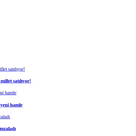
illet satılıyor!
 yeni hamle
imzaladı