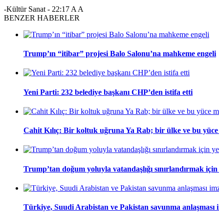
-Kültür Sanat
-
22:17
A
A
BENZER HABERLER
Trump’ın “itibar” projesi Balo Salonu’na mahkeme engeli
Yeni Parti: 232 belediye başkanı CHP’den istifa etti
Cahit Kılıç: Bir koltuk uğruna Ya Rab; bir ülke ve bu yüce m
Trump’tan doğum yoluyla vatandaşlığı sınırlandırmak için
Türkiye, Suudi Arabistan ve Pakistan savunma anlaşması 