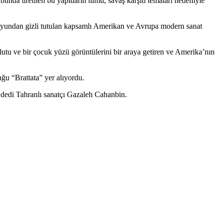
bunda üretilen bu yapıtların tümü, savaş karşıtı temaları nedeniyle
uoyundan gizli tutulan kapsamlı Amerikan ve Avrupa modern sanat
ulutu ve bir çocuk yüzü görüntülerini bir araya getiren ve Amerika’nın
ğu “Brattata” yer alıyordu.
” dedi Tahranlı sanatçı Gazaleh Cahanbin.