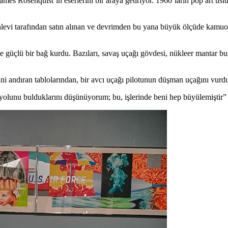
mes Rosenquist’in eserlerini bir araya getiriyor. 1960’ların pop art üslu
ehlevi tarafından satın alınan ve devrimden bu yana büyük ölçüde kam
le güçlü bir bağ kurdu. Bazıları, savaş uçağı gövdesi, nükleer mantar b
ini andıran tablolarından, bir avcı uçağı pilotunun düşman uçağını vurdu
r yolunu bulduklarını düşünüyorum; bu, işlerinde beni hep büyülemiştir