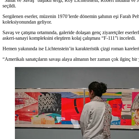
“Sanat ve Savaş” başlıklı sergi, Roy Lichtenstein, Robert Indiana ve Ja
seçildi.
Sergilenen eserler, müzenin 1970’lerde dönemin şahının eşi Farah P
koleksiyonundan geliyor.
Savaş ve çatışma ortamında, galeride dolaşan genç ziyaretçiler eserler
askeri-sanayi kompleksini eleştiren kolaj çalışması “F-111”i inceledi.
Hemen yakınında ise Lichtenstein’in karakteristik çizgi roman kareler
“Amerikalı sanatçıların savaşı alaya almanın her zaman çok ilginç bi