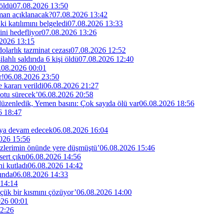
 öldü
07.08.2026 13:50
man açıklanacak?
07.08.2026 13:42
i katılımını belgeledi
07.08.2026 13:33
ini hedefliyor
07.08.2026 13:26
2026 13:15
larlık tazminat cezası
07.08.2026 12:52
lahlı saldırıda 6 kişi öldü
07.08.2026 12:40
.08.2026 00:01
r!
06.08.2026 23:50
kararı verildi
06.08.2026 21:27
otu sürecek’
06.08.2026 20:58
 düzenledik, Yemen basını: Çok sayıda ölü var
06.08.2026 18:56
6 18:47
maya devam edecek
06.08.2026 16:04
026 15:56
özlerimin önünde yere düşmüştü’
06.08.2026 15:46
rt çıktı
06.08.2026 14:56
i kutladı
06.08.2026 14:42
ında
06.08.2026 14:33
 14:14
küçük bir kısmını çözüyor’
06.08.2026 14:00
026 00:01
2:26