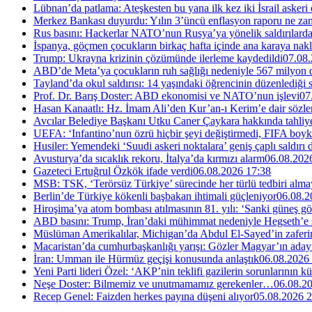
Lübnan’da patlama: Ateşkesten bu yana ilk kez iki İsrail askeri
Merkez Bankası duyurdu: Yılın 3’üncü enflasyon raporu ne za
Rus basını: Hackerlar NATO’nun Rusya’ya yönelik saldırılardak
İspanya, göçmen çocukların birkaç hafta içinde ana karaya nakl
Trump: Ukrayna krizinin çözümünde ilerleme kaydedildi
07.08.
ABD’de Meta’ya çocukların ruh sağlığı nedeniyle 567 milyon do
Tayland’da okul saldırısı: 14 yaşındaki öğrencinin düzenlediği si
Prof. Dr. Barış Doster: ABD ekonomisi ve NATO’nun işlevi
07
Hasan Kanaatlı: Hz. İmam Ali’den Kur’an-ı Kerim’e dair sözle
Avcılar Belediye Başkanı Utku Caner Çaykara hakkında tahliye 
UEFA: ‘Infantino’nun özrü hiçbir şeyi değiştirmedi, FIFA boyk
Husiler: Yemendeki ‘Suudi askeri noktalara’ geniş çaplı saldırı
Avusturya’da sıcaklık rekoru, İtalya’da kırmızı alarm
06.08.202
Gazeteci Ertuğrul Özkök ifade verdi
06.08.2026 17:38
MSB: TSK, ‘Terörsüz Türkiye’ sürecinde her türlü tedbiri al
Berlin’de Türkiye kökenli başbakan ihtimali güçleniyor
06.08.2
Hiroşima’ya atom bombası atılmasının 81. yılı: ‘Sanki güneş g
ABD basını: Trump, İran’daki mühimmat nedeniyle Hegseth’e se
Müslüman Amerikalılar, Michigan’da Abdul El-Sayed’in zaferin
Macaristan’da cumhurbaşkanlığı yarışı: Gözler Magyar’ın aday
İran: Umman ile Hürmüz geçişi konusunda anlaştık
06.08.2026
Yeni Parti lideri Özel: ‘AKP’nin teklifi gazilerin sorunlarının 
Neşe Doster: Bilmemiz ve unutmamamız gerekenler…
06.08.2
Recep Genel: Faizden herkes payına düşeni alıyor
05.08.2026 2