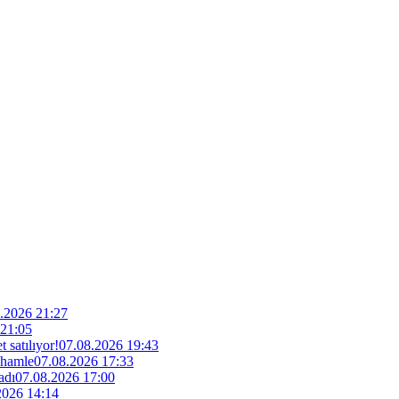
.2026 21:27
 21:05
 satılıyor!
07.08.2026 19:43
 hamle
07.08.2026 17:33
adı
07.08.2026 17:00
2026 14:14