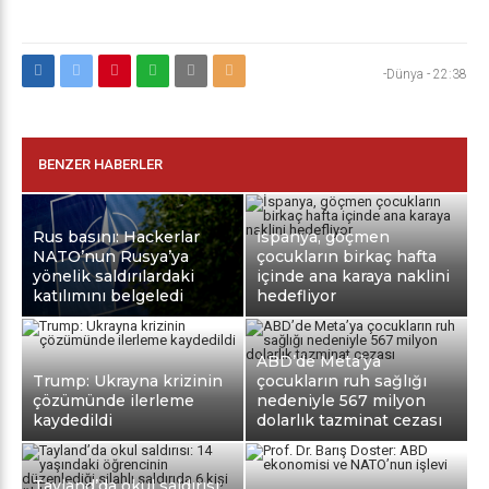
-Dünya
-
22:38
BENZER HABERLER
Rus basını: Hackerlar
İspanya, göçmen
NATO’nun Rusya’ya
çocukların birkaç hafta
yönelik saldırılardaki
içinde ana karaya naklini
katılımını belgeledi
hedefliyor
ABD’de Meta’ya
Trump: Ukrayna krizinin
çocukların ruh sağlığı
çözümünde ilerleme
nedeniyle 567 milyon
kaydedildi
dolarlık tazminat cezası
Tayland’da okul saldırısı: