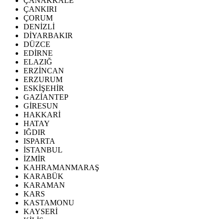
ÇANAKKALE
ÇANKIRI
ÇORUM
DENİZLİ
DİYARBAKIR
DÜZCE
EDİRNE
ELAZIĞ
ERZİNCAN
ERZURUM
ESKİŞEHİR
GAZİANTEP
GİRESUN
HAKKARİ
HATAY
IĞDIR
ISPARTA
İSTANBUL
İZMİR
KAHRAMANMARAŞ
KARABÜK
KARAMAN
KARS
KASTAMONU
KAYSERİ