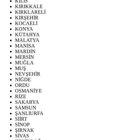
KİLİS
KIRIKKALE
KIRKLARELİ
KIRŞEHİR
KOCAELİ
KONYA
KÜTAHYA
MALATYA
MANİSA
MARDİN
MERSİN
MUĞLA
MUŞ
NEVŞEHİR
NİĞDE
ORDU
OSMANİYE
RİZE
SAKARYA
SAMSUN
ŞANLIURFA
SİİRT
SİNOP
ŞIRNAK
SİVAS