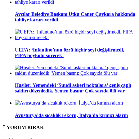
Avcılar Belediye Başkanı Utku Caner Çaykara hakkında
tahliye kararı verildi
UEFA: ‘Infantino’nun özrü hiçbir şeyi değiştirmedi,
FIFA boykotu sürecek’
Husiler: Yemendeki ‘Suudi askeri noktalara’ geniş çaplı
saldırı düzenledik, Yemen basını: Çok sayıda ölü var
Avusturya’da sıcaklık rekoru, İtalya’da kırmızı alarm
YORUM
BIRAK