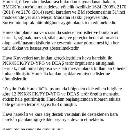
Harekat, ülkemizin uluslararası hukuktan kaynaklanan hakları,
BMGK’nin terörle mücadeleye yönelik özellikle 1624 (2005), 2170
(2014) ve 2178 (2014) sayılı kararları ve BM sözleşmesinin 51’inci
maddesinde yer alan Meşru Müdafaa Hakkı çerçevesinde,
Suriye’nin toprak bütünlüğüne saygılı olarak icra edilmektedir.
Harekatın planlama ve icrasında sadece teröristler ve bunlara ait
barınak, sığınak, mevzii, silah, araç ve gereçler hedef alınmakta
olup, sivil/masum kişilerin ve çevrenin zarar görmemesi için her
türlü dikkat ve hassasiyet gösterilmektedir.
Hava Kuvvetleri tarafından gerçekleştirilen hava harekâtı ile
PKK/KCK/PYD-YPG ve DEAŞ terör örgütlerine ait sığınak,
barınak, mühimmat deposu ve silah mevzii olarak kullanılan 6 hedef
imha edilmiştir. Harekâta katılan uçaklar emniyetle üslerine
dönmüşlerdir.
“Zeytin Dalı Harekâtı” kapsamında bölgeden elde edilen bilgilere
göre 12 PKK/KCK/PYD-YPG ve DEAŞ terör örgütü mensubu
etkisiz hale getirilmiştir. Harekâtın başlangıcından itibaren etkisiz
hale getirilen terörist sayısı 823 olmuştur.
Hava harekâtı ve kara ateş destek vasıtaları ile desteklenen kara
harekâtı planlandığı şekilde başarıyla devam etmektedir.
Kamuoyuna saygı ile duyurulur.”