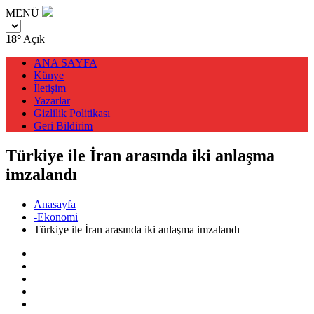
MENÜ
18°
Açık
ANA SAYFA
Künye
İletişim
Yazarlar
Gizlilik Politikası
Geri Bildirim
Türkiye ile İran arasında iki anlaşma
imzalandı
Anasayfa
-Ekonomi
Türkiye ile İran arasında iki anlaşma imzalandı