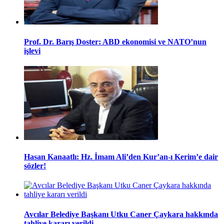
Prof. Dr. Barış Doster: ABD ekonomisi ve NATO’nun
işlevi
Hasan Kanaatlı: Hz. İmam Ali’den Kur’an-ı Kerim’e dair
sözler!
Avcılar Belediye Başkanı Utku Caner Çaykara hakkında
tahliye kararı verildi