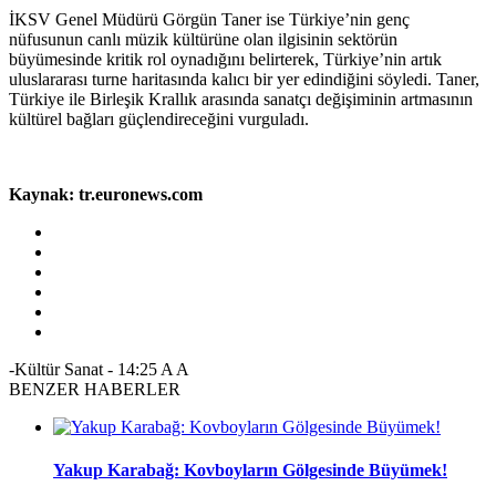
İKSV Genel Müdürü Görgün Taner ise Türkiye’nin genç
nüfusunun canlı müzik kültürüne olan ilgisinin sektörün
büyümesinde kritik rol oynadığını belirterek, Türkiye’nin artık
uluslararası turne haritasında kalıcı bir yer edindiğini söyledi. Taner,
Türkiye ile Birleşik Krallık arasında sanatçı değişiminin artmasının
kültürel bağları güçlendireceğini vurguladı.
Kaynak: tr.euronews.com
-Kültür Sanat
-
14:25
A
A
BENZER HABERLER
Yakup Karabağ: Kovboyların Gölgesinde Büyümek!