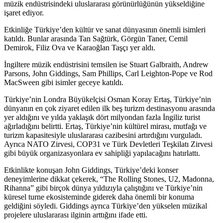
müzik endüstrisindeki uluslararası görünürlüğünün yükseldiğine
işaret ediyor.
Etkinliğe Türkiye’den kültür ve sanat dünyasının önemli isimleri
katıldı. Bunlar arasında Tan Sağtürk, Görgün Taner, Cemil
Demirok, Filiz Ova ve Karaoğlan Taşçı yer aldı.
İngiltere müzik endüstrisini temsilen ise Stuart Galbraith, Andrew
Parsons, John Giddings, Sam Phillips, Carl Leighton-Pope ve Rod
MacSween gibi isimler geceye katıldı.
Türkiye’nin Londra Büyükelçisi Osman Koray Ertaş, Türkiye’nin
dünyanın en çok ziyaret edilen ilk beş turizm destinasyonu arasında
yer aldığını ve yılda yaklaşık dört milyondan fazla İngiliz turist
ağırladığını belirtti. Ertaş, Türkiye’nin kültürel mirası, mutfağı ve
turizm kapasitesiyle uluslararası cazibesini artırdığını vurguladı.
Ayrıca NATO Zirvesi, COP31 ve Türk Devletleri Teşkilatı Zirvesi
gibi büyük organizasyonlara ev sahipliği yapılacağını hatırlattı.
Etkinlikte konuşan John Giddings, Türkiye’deki konser
deneyimlerine dikkat çekerek, “The Rolling Stones, U2, Madonna,
Rihanna” gibi birçok dünya yıldızıyla çalıştığını ve Türkiye’nin
küresel turne ekosisteminde giderek daha önemli bir konuma
geldiğini söyledi. Giddings ayrıca Türkiye’den yükselen müzikal
projelere uluslararası ilginin arttığını ifade etti.