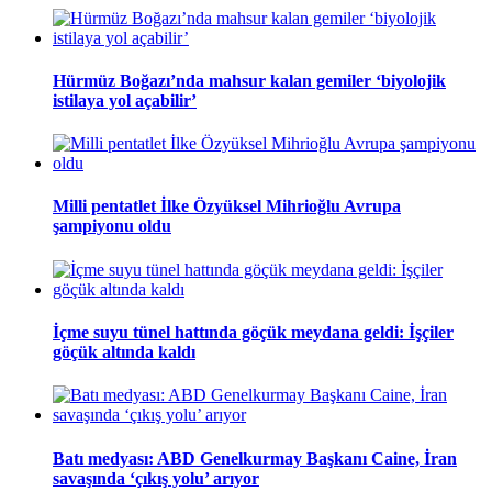
Hürmüz Boğazı’nda mahsur kalan gemiler ‘biyolojik
istilaya yol açabilir’
Milli pentatlet İlke Özyüksel Mihrioğlu Avrupa
şampiyonu oldu
İçme suyu tünel hattında göçük meydana geldi: İşçiler
göçük altında kaldı
Batı medyası: ABD Genelkurmay Başkanı Caine, İran
savaşında ‘çıkış yolu’ arıyor