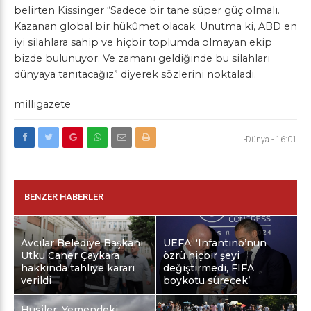
belirten Kissinger “Sadece bir tane süper güç olmalı.
Kazanan global bir hükûmet olacak. Unutma ki, ABD en
iyi silahlara sahip ve hiçbir toplumda olmayan ekip
bizde bulunuyor. Ve zamanı geldiğinde bu silahları
dünyaya tanıtacağız” diyerek sözlerini noktaladı.
milligazete
-Dünya
-
16:01
BENZER HABERLER
Avcılar Belediye Başkanı
UEFA: ‘Infantino’nun
Utku Caner Çaykara
özrü hiçbir şeyi
hakkında tahliye kararı
değiştirmedi, FIFA
verildi
boykotu sürecek’
Husiler: Yemendeki