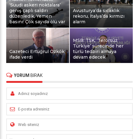
‘Suudi askeri noktalara’
geniş çaplı saldırı
Avusturya’da sıcaklık
düzenledik, Yemen
rekoru, İtalya’da kırmızı
basını: Çok sayıda ölü var
alarm
MSB: TSK, ‘Terörsüz
Türkiye’ sürecinde her
Gazeteci Ertuğrul Özkök
türlü tedbiri almaya
ifade verdi
devam edecek
YORUM
BIRAK