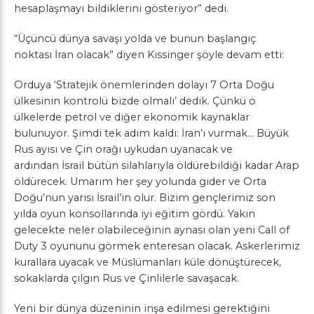
hesaplaşmayı bildiklerini gösteriyor” dedi.
“Üçüncü dünya savaşı yolda ve bunun başlangıç
noktası İran olacak” diyen Kissinger şöyle devam etti:
Orduya ‘Stratejik önemlerinden dolayı 7 Orta Doğu
ülkesinin kontrolü bizde olmalı’ dedik. Çünkü o
ülkelerde petrol ve diğer ekonomik kaynaklar
bulunuyor. Şimdi tek adım kaldı: İran’ı vurmak… Büyük
Rus ayısı ve Çin orağı uykudan uyanacak ve
ardından İsrail bütün silahlarıyla öldürebildiği kadar Arap
öldürecek. Umarım her şey yolunda gider ve Orta
Doğu’nun yarısı İsrail’in olur. Bizim gençlerimiz son
yılda oyun konsollarında iyi eğitim gördü. Yakın
gelecekte neler olabileceğinin aynası olan yeni Call of
Duty 3 oyununu görmek enteresan olacak. Askerlerimiz
kurallara uyacak ve Müslümanları küle dönüştürecek,
sokaklarda çılgın Rus ve Çinlilerle savaşacak.
Yeni bir dünya düzeninin inşa edilmesi gerektiğini