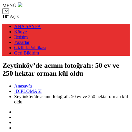
MENÜ
18°
Açık
ANA SAYFA
Künye
İletişim
Yazarlar
Gizlilik Politikası
Geri Bildirim
Zeytinköy’de acının fotoğrafı: 50 ev ve
250 hektar orman kül oldu
Anasayfa
-DİPLOMASİ
Zeytinköy’de acının fotoğrafı: 50 ev ve 250 hektar orman kül
oldu