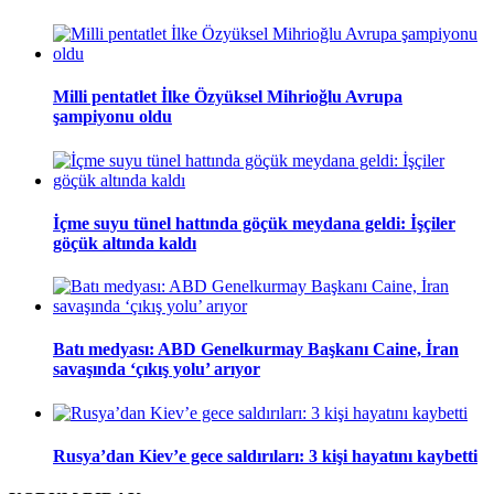
Milli pentatlet İlke Özyüksel Mihrioğlu Avrupa
şampiyonu oldu
İçme suyu tünel hattında göçük meydana geldi: İşçiler
göçük altında kaldı
Batı medyası: ABD Genelkurmay Başkanı Caine, İran
savaşında ‘çıkış yolu’ arıyor
Rusya’dan Kiev’e gece saldırıları: 3 kişi hayatını kaybetti