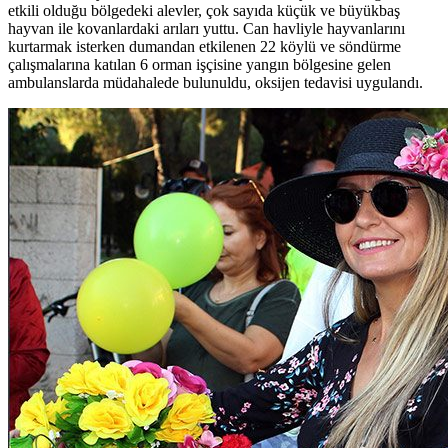
etkili olduğu bölgedeki alevler, çok sayıda küçük ve büyükbaş
hayvan ile kovanlardaki arıları yuttu. Can havliyle hayvanlarını
kurtarmak isterken dumandan etkilenen 22 köylü ve söndürme
çalışmalarına katılan 6 orman işçisine yangın bölgesine gelen
ambulanslarda müdahalede bulunuldu, oksijen tedavisi uygulandı.