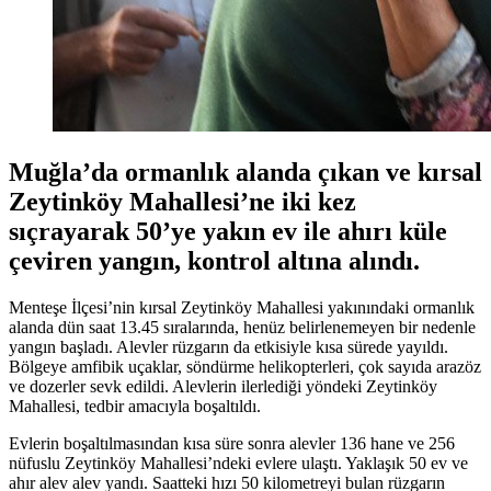
Muğla’da ormanlık alanda çıkan ve kırsal
Zeytinköy Mahallesi’ne iki kez
sıçrayarak 50’ye yakın ev ile ahırı küle
çeviren yangın, kontrol altına alındı.
Menteşe İlçesi’nin kırsal Zeytinköy Mahallesi yakınındaki ormanlık
alanda dün saat 13.45 sıralarında, henüz belirlenemeyen bir nedenle
yangın başladı. Alevler rüzgarın da etkisiyle kısa sürede yayıldı.
Bölgeye amfibik uçaklar, söndürme helikopterleri, çok sayıda arazöz
ve dozerler sevk edildi. Alevlerin ilerlediği yöndeki Zeytinköy
Mahallesi, tedbir amacıyla boşaltıldı.
Evlerin boşaltılmasından kısa süre sonra alevler 136 hane ve 256
nüfuslu Zeytinköy Mahallesi’ndeki evlere ulaştı. Yaklaşık 50 ev ve
ahır alev alev yandı. Saatteki hızı 50 kilometreyi bulan rüzgarın