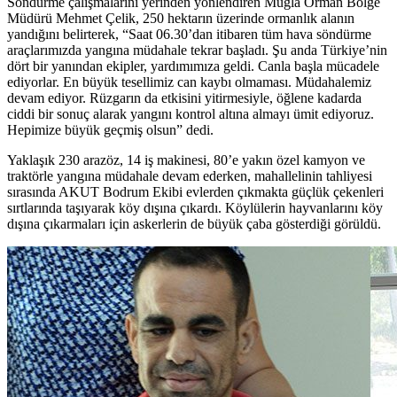
Söndürme çalışmalarını yerinden yönlendiren Muğla Orman Bölge
Müdürü Mehmet Çelik, 250 hektarın üzerinde ormanlık alanın
yandığını belirterek, “Saat 06.30’dan itibaren tüm hava söndürme
araçlarımızda yangına müdahale tekrar başladı. Şu anda Türkiye’nin
dört bir yanından ekipler, yardımımıza geldi. Canla başla mücadele
ediyorlar. En büyük tesellimiz can kaybı olmaması. Müdahalemiz
devam ediyor. Rüzgarın da etkisini yitirmesiyle, öğlene kadarda
ciddi bir sonuç alarak yangını kontrol altına almayı ümit ediyoruz.
Hepimize büyük geçmiş olsun” dedi.
Yaklaşık 230 arazöz, 14 iş makinesi, 80’e yakın özel kamyon ve
traktörle yangına müdahale devam ederken, mahallelinin tahliyesi
sırasında AKUT Bodrum Ekibi evlerden çıkmakta güçlük çekenleri
sırtlarında taşıyarak köy dışına çıkardı. Köylülerin hayvanlarını köy
dışına çıkarmaları için askerlerin de büyük çaba gösterdiği görüldü.