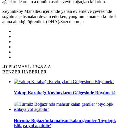
ağaçları ile onlarca dönüm asırlık zeytin ağaçları kül oldu.
Zeytinliköy Mahallesi içerisinde yanan evlerde ve çevresinde
soğutma çalışmaları devam ederken, yangının tamamen kontrol
altına alındığı öğrenildi. (DHA)/Sozcu.com.tr
-DİPLOMASİ
-
13:45
A
A
BENZER HABERLER
Yakup Karabağ: Kovboyların Gölgesinde Büyümek!
Hürmüz Boğazı’nda mahsur kalan gemiler ‘biyolojik
istilaya yol açabilir’