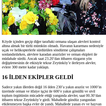
Köyde içinden geçip diğer taraftaki ormana ulaşan alevleri kontrol
altına almak bir türlü mümkün olmadı. Havanın kararması nedeniyle
uçak ve helikopterlerle sürdürülen söndürme çalışmaları
sonlandırılırken, alevlere karadan arazözler ve orman ekipleri ile
müdahale sürdü. Ancak saat 23.20’dan itibaren rüzgarın yön
değiştirmesinin de etkisiyle tekrar Zeytinköy’e ilerleyen alevler,
evlere 300 metre kadar yaklaştı.
16 İLDEN EKİPLER GELDİ
Sadece yakın illerden değil 16 ilden 230’a yakın arazöz ve 1000’in
üzerinde orman ve itfaiye işçisi ile 600’e yakın gönüllü ve sivil
toplum örgütünün mücadele ettiği yangında alevler, saat 00.30’dan
itibaren tekrar Zeytinköy’e girdi. Mahallede gündüz yangından
etkilenmeyen başka evler de yandı. Mahallede yanan ev ve hayvan