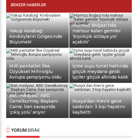
BENZER HABERLER
Hürmüz Boğazı’nda
Yakup Karabağ:
mahsur kalan gemiler
Kovboyların Gölgesinde
‘biyolojik istilaya yol
Büyümek!
açabilir’
Milli pentatlet İlke
İçme suyu tünel hattında
Özyüksel Mihrioğlu
göçük meydana geldi:
Avrupa şampiyonu oldu
İşçiler göçük altında kaldı
Batı medyası: ABD
Genelkurmay Başkanı
Rusya’dan Kiev’e gece
Caine, İran savaşında
saldırıları: 3 kişi hayatını
‘çıkış yolu’ arıyor
kaybetti
YORUM
BIRAK