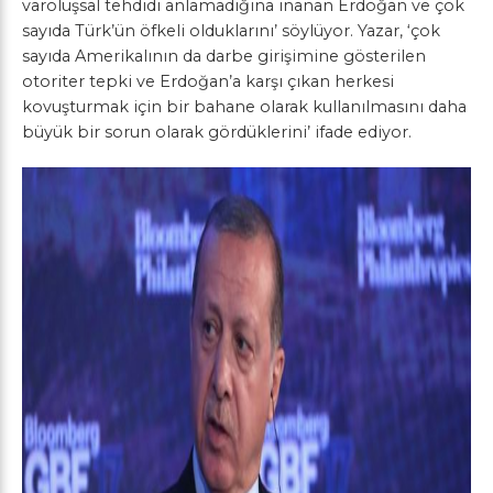
varoluşsal tehdidi anlamadığına inanan Erdoğan ve çok
sayıda Türk’ün öfkeli olduklarını’ söylüyor. Yazar, ‘çok
sayıda Amerikalının da darbe girişimine gösterilen
otoriter tepki ve Erdoğan’a karşı çıkan herkesi
kovuşturmak için bir bahane olarak kullanılmasını daha
büyük bir sorun olarak gördüklerini’ ifade ediyor.