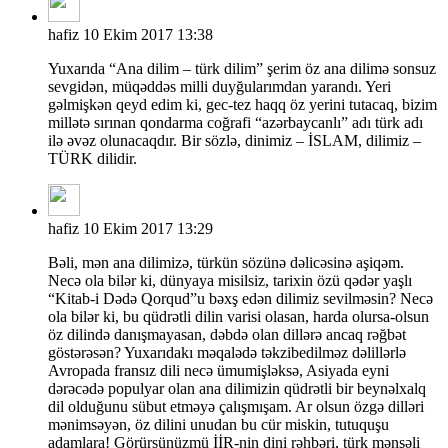
hafiz
10 Ekim 2017 13:38
Yuxarıda “Ana dilim – türk dilim” şerim öz ana dilimə sonsuz
sevgidən, müqəddəs milli duyğularımdan yarandı. Yeri
gəlmişkən qeyd edim ki, gec-tez haqq öz yerini tutacaq, bizim
millətə sırınan qondarma coğrafi “azərbaycanlı” adı türk adı
ilə əvəz olunacaqdır. Bir sözlə, dinimiz – İSLAM, dilimiz –
TÜRK dilidir.
hafiz
10 Ekim 2017 13:29
Bəli, mən ana dilimizə, türkün sözünə dəlicəsinə aşiqəm.
Necə ola bilər ki, dünyaya misilsiz, tarixin özü qədər yaşlı
“Kitab-i Dədə Qorqud”u bəxş edən dilimiz sevilməsin? Necə
ola bilər ki, bu qüdrətli dilin varisi olasan, harda olursa-olsun
öz dilində danışmayasan, dəbdə olan dillərə ancaq rəğbət
göstərəsən? Yuxarıdakı məqalədə təkzibedilməz dəlillərlə
Avropada fransız dili necə ümumişləksə, Asiyada eyni
dərəcədə populyar olan ana dilimizin qüdrətli bir beynəlxalq
dil olduğunu sübut etməyə çalışmışam. Ar olsun özgə dilləri
mənimsəyən, öz dilini unudan bu cür miskin, tutuquşu
adamlara! Görürsünüzmü İİR-nin dini rəhbəri, türk mənşəli