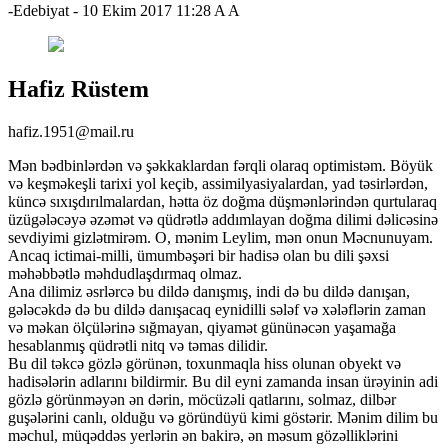
-Edebiyat
-
10 Ekim 2017 11:28
A
A
Hafiz Rüstem
hafiz.1951@mail.ru
Mən bədbinlərdən və şəkkaklardan fərqli olaraq optimistəm. Böyük
və keşməkeşli tarixi yol keçib, assimilyasiyalardan, yad təsirlərdən,
küncə sıxışdırılmalardan, hətta öz doğma düşmənlərindən qurtularaq
üzügələcəyə əzəmət və qüdrətlə addımlayan doğma dilimi dəlicəsinə
sevdiyimi gizlətmirəm. O, mənim Leylim, mən onun Məcnunuyam.
Ancaq ictimai-milli, ümumbəşəri bir hadisə olan bu dili şəxsi
məhəbbətlə məhdudlaşdırmaq olmaz.
Ana dilimiz əsrlərcə bu dildə danışmış, indi də bu dildə danışan,
gələcəkdə də bu dildə danışacaq eynidilli sələf və xələflərin zaman
və məkan ölçülərinə sığmayan, qiyamət gününəcən yaşamağa
hesablanmış qüdrətli nitq və təmas dilidir.
Bu dil təkcə gözlə görünən, toxunmaqla hiss olunan obyekt və
hadisələrin adlarını bildirmir. Bu dil eyni zamanda insan ürəyinin adi
gözlə görünməyən ən dərin, möcüzəli qatlarını, solmaz, dilbər
guşələrini canlı, olduğu və göründüyü kimi göstərir. Mənim dilim bu
məchul, müqəddəs yerlərin ən bakirə, ən məsum gözəlliklərini