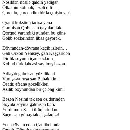
Nəsildən-nəsilə qaldın yadigar.
Ölkəmin köhnəli, təzəli dili –
Çox ulu, çox qədim bir keçmişin var!
Qranit köksünü tarixə yenə
Gərmisən Qobustan qayaları tək.
Qorqud yarandığı gündən bu günə
Gəlib sözlərindən libas geyərək.
Dövrandan-dövrana keçib izlərin…
Gah Orxon-Yenisey, gah Kaşğaridən
Dirilik suyunu içən sözlərin
Kobud türk ləhcəsi sayılmış bəzən.
Adlayıb gəlmisən yüzillikləri
Vuruşa-vuruşa sən Babək kimi.
Əsatir, əfsanə gözəllikləri
Asılıb boynundan bir çələng kimi.
Bəzən Nəsimi tək sən öz dərindən
Soyula-soyula gəlmisən bəri.
Yurdumun Xətai üfüqlərindən
Saçmısan günəş tək al şəfəqləri.
Yenə cövlan edən Çənlibelimdə
Qıratlı, Düratlı qəhrəmanımsan.