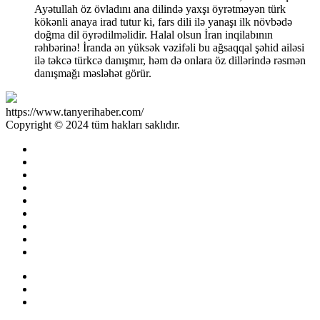
Ayətullah öz övladını ana dilində yaxşı öyrətməyən türk
kökənli anaya irad tutur ki, fars dili ilə yanaşı ilk növbədə
doğma dil öyrədilməlidir. Halal olsun İran inqilabının
rəhbərinə! İranda ən yüksək vəzifəli bu ağsaqqal şəhid ailəsi
ilə təkcə türkcə danışmır, həm də onlara öz dillərində rəsmən
danışmağı məsləhət görür.
https://www.tanyerihaber.com/
Copyright © 2024 tüm hakları saklıdır.