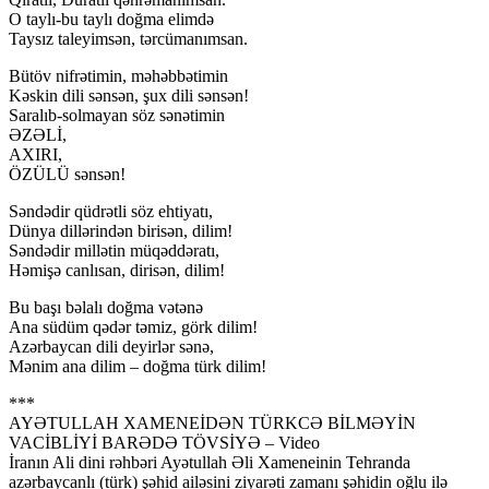
O taylı-bu taylı doğma elimdə
Taysız taleyimsən, tərcümanımsan.
Bütöv nifrətimin, məhəbbətimin
Kəskin dili sənsən, şux dili sənsən!
Saralıb-solmayan söz sənətimin
ƏZƏLİ,
AXIRI,
ÖZÜLÜ sənsən!
Səndədir qüdrətli söz ehtiyatı,
Dünya dillərindən birisən, dilim!
Səndədir millətin müqəddəratı,
Həmişə canlısan, dirisən, dilim!
Bu başı bəlalı doğma vətənə
Ana südüm qədər təmiz, görk dilim!
Azərbaycan dili deyirlər sənə,
Mənim ana dilim – doğma türk dilim!
***
AYƏTULLAH XAMENEİDƏN TÜRKCƏ BİLMƏYİN
VACİBLİYİ BARƏDƏ TÖVSİYƏ – Video
İranın Ali dini rəhbəri Ayətullah Əli Xameneinin Tehranda
azərbaycanlı (türk) şəhid ailəsini ziyarəti zamanı şəhidin oğlu ilə