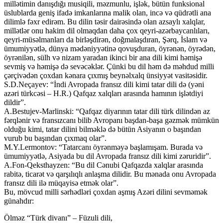
millətimin danışdığı musiqili, məzmunlu, işlək, bütün funksional
üslublarda geniş ifadə imkanlarına malik olan, incə və qüdrətli ana
dilimlə fəxr edirəm. Bu dilin təsir dairəsində olan azsaylı xalqlar,
millətlər onu hakim dil olmaqdan daha çox qeyri-azərbaycanlıları,
qeyri-müsəlmanları da birləşdirən, doğmalaşdıran, Şərq, İslam və
ümumiyyətlə, dünya mədəniyyətinə qovuşduran, öyrənən, öyrədən,
öyrənilən, sülh və nizam yaradan ikinci bir ana dili kimi həmişə
sevmiş və həmişə də sevəcəklər. Çünki bu dil həm də məhdud milli
çərçivədən çoxdan kənara çıxmış beynəlxalq ünsiyyət vasitəsidir.
S.D.Neçayev: “İndi Avropada fransız dili kimi tatar dili də (yəni
azəri türkcəsi – H.R.) Qafqaz xalqları arasında hamının işlətdiyi
dildir”.
A.Bestujev-Marlinski: “Qafqaz diyarının tatar dili türk dilindən az
fərqlənir və fransızcanı bilib Avropanı başdan-başa gəzmək mümkün
olduğu kimi, tatar dilini bilməklə də bütün Asiyanın o başından
vurub bu başından çıxmaq olar”.
M.Y.Lermontov: “Tatarcanı öyrənməyə başlamışam. Burada və
ümumiyyətlə, Asiyada bu dil Avropada fransız dili kimi zəruridir”.
A.Fon-Qeksthayzen: “Bu dil Cənubi Qafqazda xalqlar arasında
rabitə, ticarət və qarşılıqlı anlaşma dilidir. Bu mənada onu Avropada
fransız dili ilə müqayisə etmək olar”.
Bu, mövcud milli sərhədləri çoxdan aşmış Azəri dilini sevməmək
günahdır:
Ölməz “Türk divanı” – Füzuli dili,