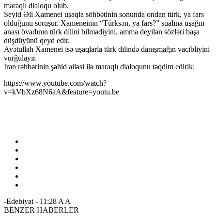
maraqlı dialoqu olub.
Seyid Əli Xamenei uşaqla söhbətinin sonunda ondan türk, ya fars
olduğunu soruşur. Xameneinin “Türksən, ya fars?” sualına uşağın
anası övadının türk dilini bilmədiyini, amma deyilən sözləri başa
düşdüyünü qeyd edir.
Ayətullah Xamenei isə uşaqlarla türk dilində danışmağın vacibliyini
vurğulayır.
İran rəhbərinin şəhid ailəsi ilə maraqlı dialoqunu təqdim edirik:
https://www.youtube.com/watch?
v=kVbXz68N6aA&feature=youtu.be
-Edebiyat
-
11:28
A
A
BENZER HABERLER