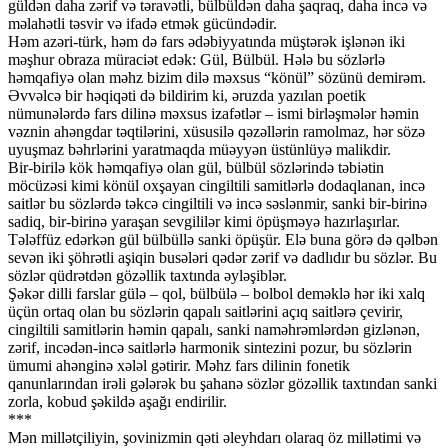
güldən daha zərif və təravətli, bülbüldən daha şaqraq, daha incə və
məlahətli təsvir və ifadə etmək gücündədir.
Həm azəri-türk, həm də fars ədəbiyyatında müştərək işlənən iki
məşhur obraza müraciət edək: Gül, Bülbül. Hələ bu sözlərlə
həmqafiyə olan məhz bizim dilə məxsus “könül” sözünü demirəm.
Əvvəlcə bir həqiqəti də bildirim ki, əruzda yazılan poetik
nümunələrdə fars dilinə məxsus izafətlər – ismi birləşmələr həmin
vəznin ahəngdar təqtilərini, xüsusilə qəzəllərin ramolmaz, hər sözə
uyuşmaz bəhrlərini yaratmaqda müəyyən üstünlüyə malikdir.
Bir-birilə kök həmqafiyə olan gül, bülbül sözlərində təbiətin
möcüzəsi kimi könül oxşayan cingiltili samitlərlə dodaqlanan, incə
saitlər bu sözlərdə təkcə cingiltili və incə səslənmir, sanki bir-birinə
sadiq, bir-birinə yaraşan sevgililər kimi öpüşməyə hazırlaşırlar.
Tələffüz edərkən gül bülbüllə sanki öpüşür. Elə buna görə də qəlbən
sevən iki şöhrətli aşiqin busələri qədər zərif və dadlıdır bu sözlər. Bu
sözlər qüdrətdən gözəllik taxtında əyləşiblər.
Şəkər dilli farslar gülə – qol, bülbülə – bolbol deməklə hər iki xalq
üçün ortaq olan bu sözlərin qapalı saitlərini açıq saitlərə çevirir,
cingiltili samitlərin həmin qapalı, sanki naməhrəmlərdən gizlənən,
zərif, incədən-incə saitlərlə harmonik sintezini pozur, bu sözlərin
ümumi ahənginə xələl gətirir. Məhz fars dilinin fonetik
qanunlarından irəli gələrək bu şahanə sözlər gözəllik taxtından sanki
zorla, kobud şəkildə aşağı endirilir.
***
Mən millətçiliyin, şovinizmin qəti əleyhdarı olaraq öz millətimi və