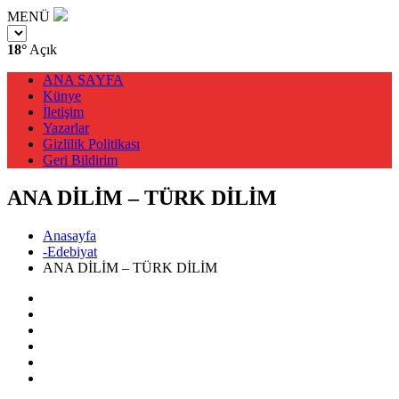
MENÜ
18°
Açık
ANA SAYFA
Künye
İletişim
Yazarlar
Gizlilik Politikası
Geri Bildirim
ANA DİLİM – TÜRK DİLİM
Anasayfa
-Edebiyat
ANA DİLİM – TÜRK DİLİM