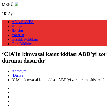
MENÜ
18°
Açık
ANA SAYFA
Künye
İletişim
Yazarlar
Gizlilik Politikası
Geri Bildirim
‘CIA’in kimyasal kanıt iddiası ABD’yi zor
duruma düşürdü’
Anasayfa
-Dünya
‘CIA’in kimyasal kanıt iddiası ABD’yi zor duruma düşürdü’