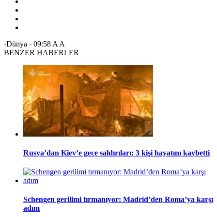
-Dünya
-
09:58
A
A
BENZER HABERLER
Rusya’dan Kiev’e gece saldırıları: 3 kişi hayatını kaybetti
Schengen gerilimi tırmanıyor: Madrid’den Roma’ya karşı
adım