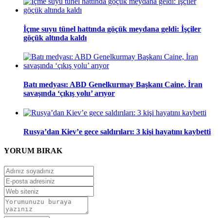
İçme suyu tünel hattında göçük meydana geldi: İşçiler
göçük altında kaldı
Batı medyası: ABD Genelkurmay Başkanı Caine, İran
savaşında ‘çıkış yolu’ arıyor
Rusya’dan Kiev’e gece saldırıları: 3 kişi hayatını kaybetti
YORUM
BIRAK