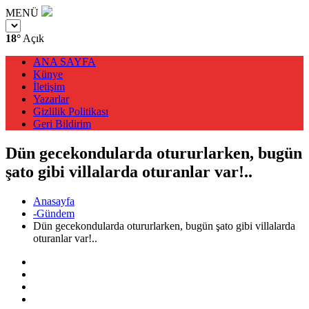
MENÜ
18°
Açık
ANA SAYFA
Künye
İletişim
Yazarlar
Gizlilik Politikası
Geri Bildirim
Dün gecekondularda otururlarken, bugün
şato gibi villalarda oturanlar var!..
Anasayfa
-Gündem
Dün gecekondularda otururlarken, bugün şato gibi villalarda
oturanlar var!..