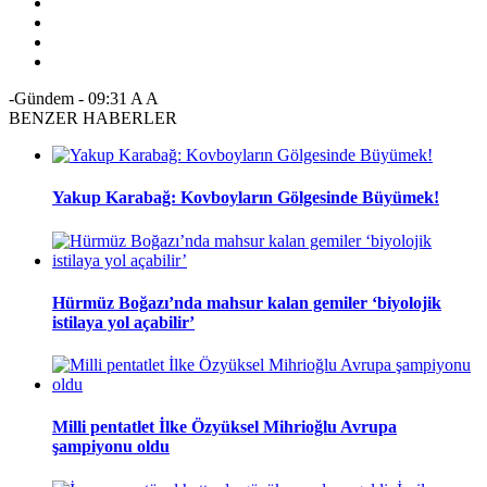
-Gündem
-
09:31
A
A
BENZER HABERLER
Yakup Karabağ: Kovboyların Gölgesinde Büyümek!
Hürmüz Boğazı’nda mahsur kalan gemiler ‘biyolojik
istilaya yol açabilir’
Milli pentatlet İlke Özyüksel Mihrioğlu Avrupa
şampiyonu oldu